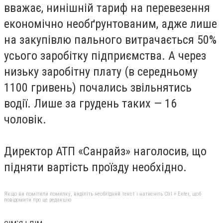
вважає, нинішній тариф на перевезення
економічно необґрунтованим, адже лише
на закупівлю пального витрачається 50%
усього заробітку підприємства. А через
низьку заробітну плату (в середньому
1100 гривень) почались звільнятись
водії. Лише за грудень таких — 16
чоловік.
Директор АТП «Санрайз» наголосив, що
підняти вартість проїзду необхідно.
Якщо ви помітили помилку, виділіть необхідний текст і натисніть Ctrl + Enter, щоб
повідомити про це редакцію