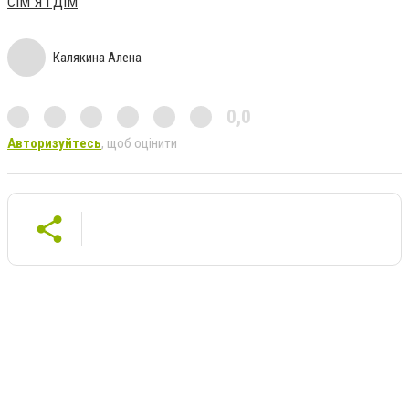
СІМ`Я І ДІМ
Калякина Алена
0,0
Авторизуйтесь
, щоб оцінити