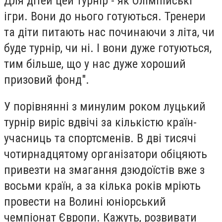
Для дітей цей турнір - як Олімпійські
ігри. Вони до нього готуються. Тренери
та діти питають нас починаючи з літа, чи
буде турнір, чи ні. І вони дуже готуються,
тим більше, що у нас дуже хороший
призовий фонд".
У порівнянні з минулим роком луцький
турнір виріс вдвічі за кількістю країн-
учасниць та спортсменів. В дві тисячі
чотирнадцятому організатори обіцяють
привезти на змагання дзюдоїстів вже з
восьми країн, а за кілька років мріють
провести на Волині юніорський
чемпіонат Європи. Кажуть, розвивати