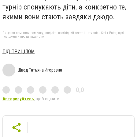
турнір спонукають діти, а конкретно те,
якими вони стають завдяки дзюдо.
Якщо ви помітили помилку, виділіть необхідний текст і натисніть Ctrl + Enter, щоб
повідомити про це редакцію
ПІД ПРИЦІЛОМ
Швед Татьяна Игоревна
0,0
Авторизуйтесь
, щоб оцінити