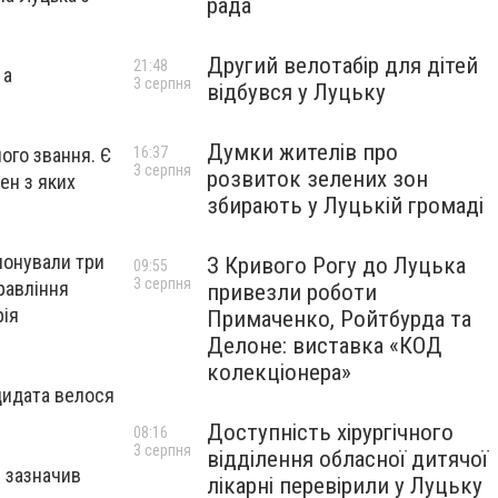
рада
Другий велотабір для дітей
21:48
 а
3 серпня
відбувся у Луцьку
Думки жителів про
ого звання. Є
16:37
3 серпня
розвиток зелених зон
ен з яких
збирають у Луцькій громаді
понували три
З Кривого Рогу до Луцька
09:55
3 серпня
равління
привезли роботи
рія
Примаченко, Ройтбурда та
Делоне: виставка «КОД
колекціонера»
дидата велося
Доступність хірургічного
08:16
3 серпня
відділення обласної дитячої
- зазначив
лікарні перевірили у Луцьку