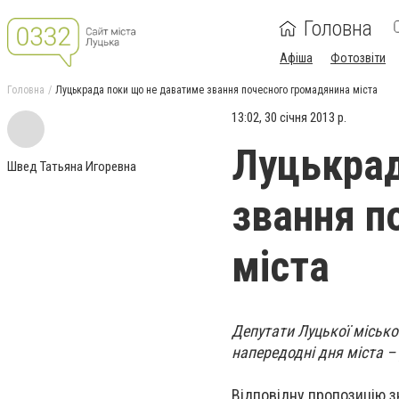
Головна
Афіша
Фотозвіти
Головна
Луцькрада поки що не даватиме звання почесного громадянина міста
13:02, 30 січня 2013 р.
Луцькрад
Швед Татьяна Игоревна
звання п
міста
Депутати Луцької міськ
напередодні дня міста – 
Відповідну пропозицію з