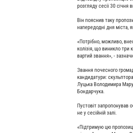
розгляду сесії 30 січня 
Він пояснив таку пропози
напередодні дня міста, я
«Потрібно, можливо, вне
колізія, що виникло три
вартий звання», - зазнач
Звання почесного грома
кандидатури: скульптора
Луцька Володимира Маруш
Бондарчука.
Пустовіт запропонував о
не у сесійній залі.
«Підтримую цю пропозицію