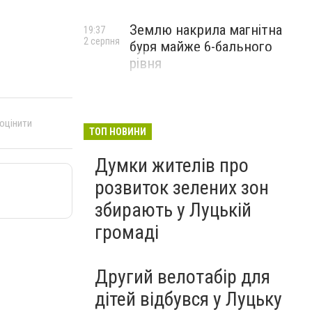
Землю накрила магнітна
19:37
2 серпня
буря майже 6-бального
рівня
 оцінити
ТОП НОВИНИ
Думки жителів про
розвиток зелених зон
збирають у Луцькій
громаді
Другий велотабір для
дітей відбувся у Луцьку