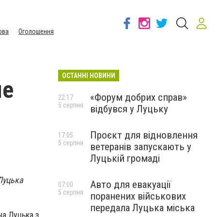
ова
Оголошення
ОСТАННІ НОВИНИ
ме
«Форум добрих справ»
22:17
5 серпня
відбувся у Луцьку
Проєкт для відновлення
17:05
5 серпня
ветеранів запускають у
Луцькій громаді
Луцька
Авто для евакуації
07:00
5 серпня
поранених військових
передала Луцька міська
а Луцька з