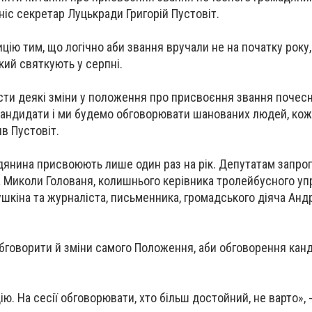
вніс секретар Луцькради Григорій Пустовіт.
цію тим, що логічно аби звання вручали не на початку року,
кий святкують у серпні.
сти деякі зміни у положення про присвоєння звання почесн
 кандидати і ми будемо обговорювати шанованих людей, кож
ив Пустовіт.
дянина присвоюють лише один раз на рік. Депутатам запро
 Миколи Голованя, колишнього керівника тролейбусного уп
кіна та журналіста, письменника, громадського діяча Анд
бговорити й зміни самого Положення, аби обговорення кан
. На сесії обговорювати, хто більш достойний, не варто», 