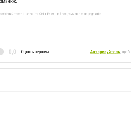
Романюк.
бхідний текст і натисніть Ctrl + Enter, щоб повідомити про це редакцію
0,0
Оцініть першим
Авторизуйтесь
, щоб