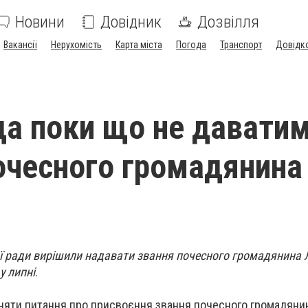
Новини
Довідник
Дозвілля
Вакансії
Нерухомість
Карта міста
Погода
Транспорт
Довідк
а поки що не давати
очесного громадянина
ої ради вирішили надавати звання почесного громадянина 
у липні
.
няти питання про присвоєння звання почесного громадянин