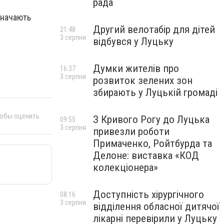
рада
азначають
Другий велотабір для дітей
21:48
3 серпня
відбувся у Луцьку
Думки жителів про
16:37
3 серпня
розвиток зелених зон
збирають у Луцькій громаді
тобы оценить
З Кривого Рогу до Луцька
09:55
3 серпня
привезли роботи
Примаченко, Ройтбурда та
Делоне: виставка «КОД
колекціонера»
Доступність хірургічного
08:16
3 серпня
відділення обласної дитячої
лікарні перевірили у Луцьку