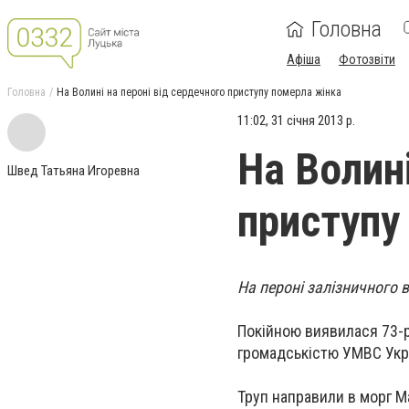
Головна
Афіша
Фотозвіти
Головна
На Волині на пероні від сердечного приступу померла жінка
11:02, 31 січня 2013 р.
На Волині
Швед Татьяна Игоревна
приступу
На пероні залізничного 
Покійною виявилася 73-рі
громадськістю УМВС Укра
Труп направили в морг 