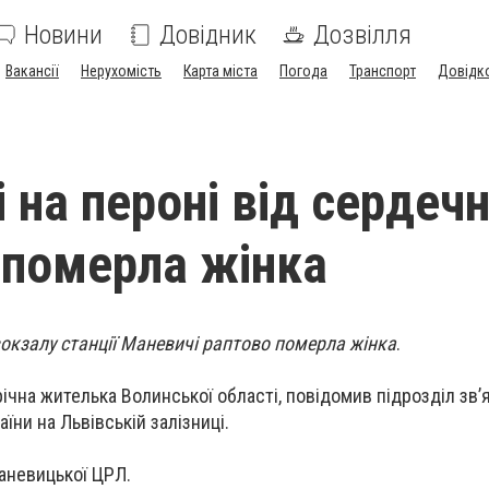
Новини
Довідник
Дозвілля
Вакансії
Нерухомість
Карта міста
Погода
Транспорт
Довідк
 на пероні від сердеч
 померла жінка
вокзалу станції Маневичі раптово померла жінка
.
чна жителька Волинської області, повідомив підрозділ зв’я
їни на Львівській залізниці.
Маневицької ЦРЛ.