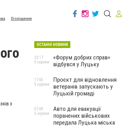
ова
Оголошення
ОСТАННІ НОВИНИ
ного
«Форум добрих справ»
22:17
5 серпня
відбувся у Луцьку
Проєкт для відновлення
17:05
5 серпня
ветеранів запускають у
Луцькій громаді
зків з
Авто для евакуації
07:00
5 серпня
поранених військових
передала Луцька міська