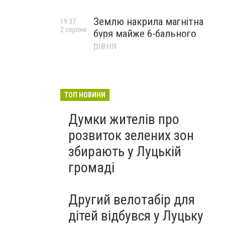
Землю накрила магнітна
19:37
2 серпня
буря майже 6-бального
рівня
ТОП НОВИНИ
Думки жителів про
розвиток зелених зон
збирають у Луцькій
громаді
Другий велотабір для
дітей відбувся у Луцьку