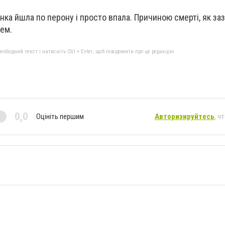
жінка йшла по перону і просто впала. Причиною смерті, як з
цем.
бхідний текст і натисніть Ctrl + Enter, щоб повідомити про це редакцію
0,0
Оцініть першим
Авторизируйтесь
, ч