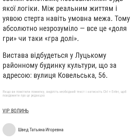
якої логіки. Між реальним життям і
уявою стерта навіть умовна межа. Тому
абсолютно незрозуміло — все це «доля
гри» чи таки «гра долі».
Вистава відбудеться у Луцькому
районному будинку культури, що за
адресою: вулиця Ковельська, 56.
Якщо ви помітили помилку, виділіть необхідний текст і натисніть Ctrl + Enter, щоб
повідомити про це редакцію
VIP ВОЛИНЬ
Швед Татьяна Игоревна