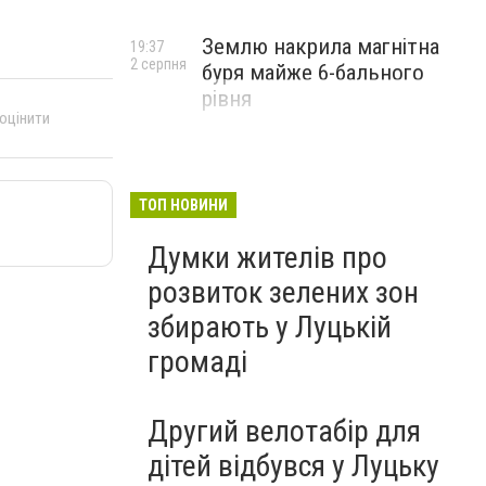
Землю накрила магнітна
19:37
2 серпня
буря майже 6-бального
рівня
 оцінити
ТОП НОВИНИ
Думки жителів про
розвиток зелених зон
збирають у Луцькій
громаді
Другий велотабір для
дітей відбувся у Луцьку