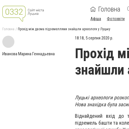
Головна
Афіша
Фотозвіти
Головна
Прохід між двома підземеллями знайшли археологи у Луцьку
18:18, 5 серпня 2020 р.
Прохід м
Иванова Марина Геннадьевна
знайшли 
Луцькі археологи розкоп
Нова знахідка була заси
Віднайдений вхід до 
підземель башти та коле