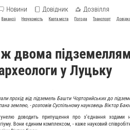
Новини
Довідник
Дозвілля
Вакансії
Нерухомість
Карта міста
Погода
Транспорт
Довідк
іж двома підземелля
археологи у Луцьку
али прохід від підземель Башти Чорторийських до підземе
пана землею, - розповів Суспільному науковець Віктор Баю
тунелю доводить припущення про з'єднання ходами н
гіуму. Вони єдиним комплексом, - каже науковий співробіт