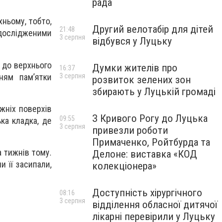
рада
хньому, тобто,
Другий велотабір для дітей
21:48
 дослідженими
3 серпня
відбувся у Луцьку
д до верхнього
Думки жителів про
16:37
ням пам’ятки
3 серпня
розвиток зелених зон
збирають у Луцькій громаді
жніх поверхів
З Кривого Рогу до Луцька
09:55
ька кладка, де
3 серпня
привезли роботи
Примаченко, Ройтбурда та
а тижнів тому.
Делоне: виставка «КОД
 її засипали,
колекціонера»
Доступність хірургічного
08:16
3 серпня
відділення обласної дитячої
лікарні перевірили у Луцьку