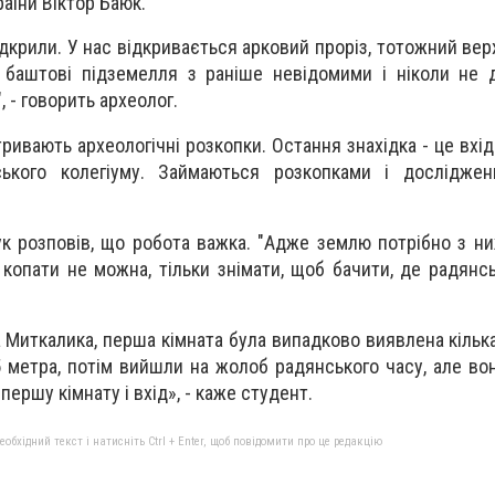
аїни Віктор Баюк.
ідкрили. У нас відкривається арковий проріз, тотожний вер
ь баштові підземелля з раніше невідомими і ніколи не
 - говорить археолог.
ривають археологічні розкопки. Остання знахідка - це вхі
ського колегіуму. Займаються розкопками і досліджен
к розповів, що робота важка. "Адже землю потрібно з ни
ї копати не можна, тільки знімати, щоб бачити, де радянс
а Миткалика, перша кімната була випадково виявлена кільк
 метра, потім вийшли на жолоб радянського часу, але вони
ершу кімнату і вхід», - каже студент.
бхідний текст і натисніть Ctrl + Enter, щоб повідомити про це редакцію