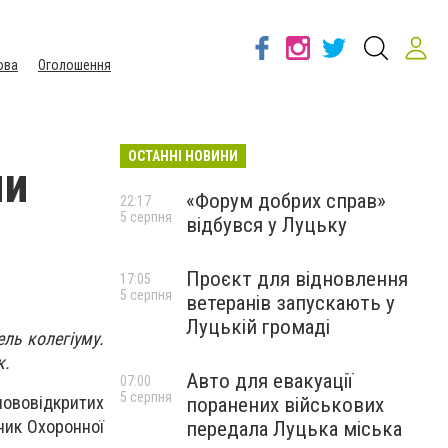
ова
Оголошення
ОСТАННІ НОВИНИ
ми
«Форум добрих справ»
22:17
5 серпня
відбувся у Луцьку
Проєкт для відновлення
17:05
5 серпня
ветеранів запускають у
Луцькій громаді
ль колегіуму.
к.
Авто для евакуації
07:00
5 серпня
ововідкритих
поранених військових
ник Охоронної
передала Луцька міська