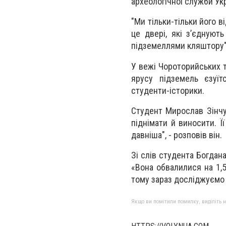
археологічної служби Укр
"Ми тільки-тільки його в
це двері, які з’єднуют
підземеллями кляштору",
У вежі Чороторийських т
ярусу підземель єзуїт
студенти-історики.
Студент Мирослав Зінчу
піднімати й виносити. Ї
давніша", - розповів він.
Зі слів студента Богдан
«Вона обвалилися на 1,5
тому зараз досліджуємо п
Якщо ви помітили помилку, виділіть нео