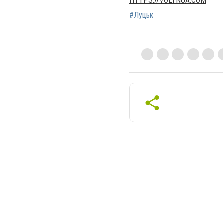
HTTPS://VOLYNUA.COM
#Луцьк