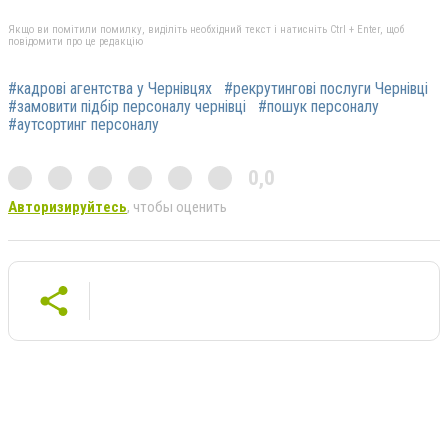
Якщо ви помітили помилку, виділіть необхідний текст і натисніть Ctrl + Enter, щоб
повідомити про це редакцію
#кадрові агентства у Чернівцях
#рекрутингові послуги Чернівці
#замовити підбір персоналу чернівці
#пошук персоналу
#аутсортинг персоналу
0,0
Авторизируйтесь
, чтобы оценить