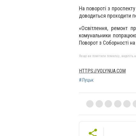
На повороті з проспект
доводиться проходити по
«Освітлення, ремонт п
комунальники попрацюют
Поворот з Соборності на 
Якщо ви помітили помилку, виділіть нео
HTTPS://VOLYNUA.COM
#Луцьк