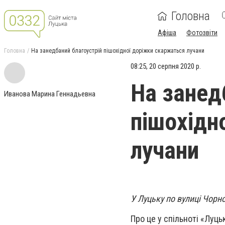
Головна
Афіша
Фотозвіти
Головна
На занедбаний благоустрій пішохідної доріжки скаржаться лучани
08:25, 20 серпня 2020 р.
На занед
Иванова Марина Геннадьевна
пішохідн
лучани
У Луцьку по вулиці Чорн
Про це у спільноті «Луць