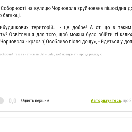
у Соборності на вулицю Чорновола зруйнована пішохідна д
 багнюці.
рибудинкових територій... - це добре! А от що з таки
ь? Освітлення для того, щоб можна було обійти ті калюжі
Чорновола - краса :( Особливо після дощу», - йдеться у доп
бхідний текст і натисніть Ctrl + Enter, щоб повідомити про це редакцію
0,0
Оцініть першим
Авторизуйтесь
, щоб