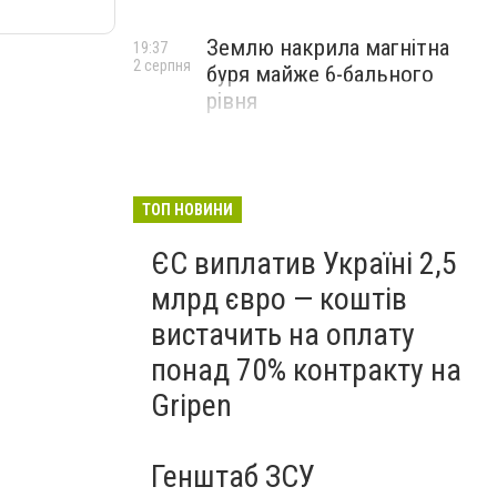
Землю накрила магнітна
19:37
2 серпня
буря майже 6-бального
рівня
ТОП НОВИНИ
ЄС виплатив Україні 2,5
млрд євро — коштів
вистачить на оплату
понад 70% контракту на
Gripen
Генштаб ЗСУ