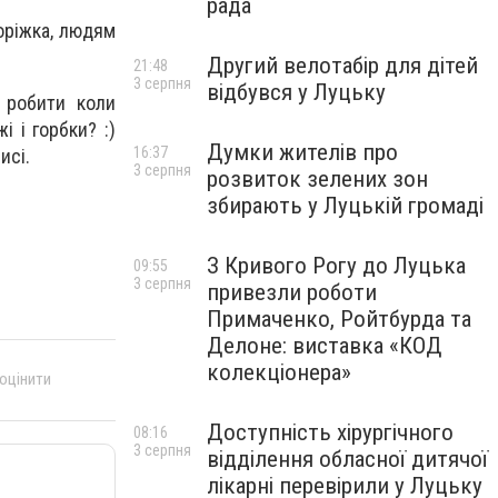
рада
оріжка, людям
Другий велотабір для дітей
21:48
3 серпня
відбувся у Луцьку
м робити коли
 і горбки? :)
Думки жителів про
16:37
исі.
3 серпня
розвиток зелених зон
збирають у Луцькій громаді
З Кривого Рогу до Луцька
09:55
3 серпня
привезли роботи
Примаченко, Ройтбурда та
Делоне: виставка «КОД
колекціонера»
 оцінити
Доступність хірургічного
08:16
3 серпня
відділення обласної дитячої
лікарні перевірили у Луцьку