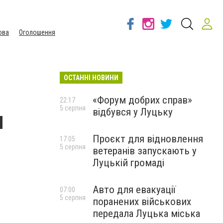
ова
Оголошення
ОСТАННІ НОВИНИ
«Форум добрих справ»
22:17
5 серпня
відбувся у Луцьку
я
Проєкт для відновлення
17:05
5 серпня
ветеранів запускають у
Луцькій громаді
Авто для евакуації
07:00
5 серпня
поранених військових
передала Луцька міська