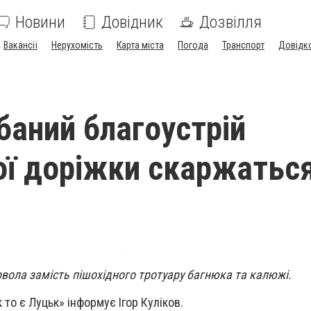
Новини
Довідник
Дозвілля
Вакансії
Нерухомість
Карта міста
Погода
Транспорт
Довідк
баний благоустрій
ої доріжки скаржатьс
овола замість пішохідного тротуару багнюка та калюжі.
к то є Луцьк» інформує Ігор Куліков.