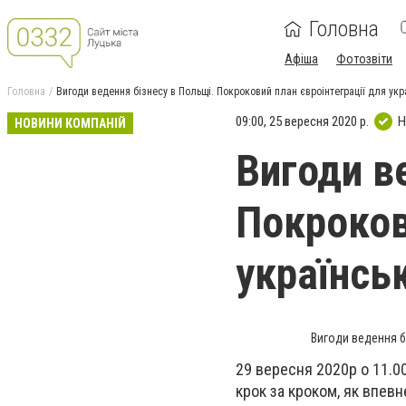
Головна
Афіша
Фотозвіти
Головна
Вигоди ведення бізнесу в Польщі. Покроковий план євроінтеграції для ук
09:00, 25 вересня 2020 р.
Н
НОВИНИ КОМПАНІЙ
Вигоди в
Покроков
українсь
Вигоди ведення б
29 вересня 2020р о 11.00
крок за кроком, як впевн