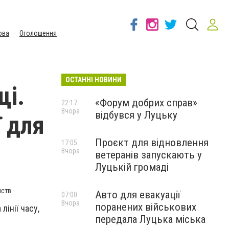
ова
Оголошення
ОСТАННІ НОВИНИ
щі.
«Форум добрих справ»
22:17
Вчора
відбувся у Луцьку
ї для
Проєкт для відновлення
17:05
Вчора
ветеранів запускають у
Луцькій громаді
мств
Авто для евакуації
07:00
Вчора
поранених військових
інії часу,
передала Луцька міська