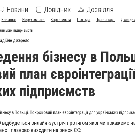
Новини
Довідник
Дозвілля
Вакансії
Нерухомість
Карта міста
Погода
Транспорт
Довідк
раїнських підприємств
адійне джерело
едення бізнесу в Поль
ий план євроінтеграці
ких підприємств
ізнесу в Польщі. Покроковий план євроінтеграції для українських підприє
 відбудеться онлайн-зустріч протягом якої ми покажемо на л
ено і планово виходити на ринок ЄС: