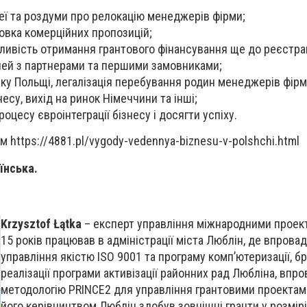
деї та роздуми про релокацію менеджерів фірми;
товка комерційних пропозицій;
ливість отримання грантового фінансування ще до реєстрац
чей з партнерами та першими замовниками;
ку Польщі, легалізація перебування родин менеджерів фірм
су, вихід на ринок Німеччини та інші;
оцесу євроінтеграції бізнесу і досягти успіху.
 https://4881.pl/vygody-vedennya-biznesu-v-polshchi.html
їнська.
Krzysztof Łątka
– експерт управління міжнародними проек
15 років працював в адміністрації міста Люблін, де впрова
управління якістю ISO 9001 та програму комп’ютеризації, бр
реалізації програми активізації районних рад Любліна, впр
методологію PRINCE2 для управління грантовими проектами
його керівництвом Люблін здобув зовнішні гранти у розмірі