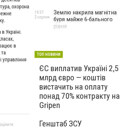
ьтура, охорона
Землю накрила магнітна
19:37
лежне
2 серпня
буря майже 6-бального
ку.
рівня
в Україні.
ласах,
працює в
 та
ТОП НОВИНИ
і управління
ЄС виплатив Україні 2,5
млрд євро — коштів
вистачить на оплату
понад 70% контракту на
Gripen
Генштаб ЗСУ
 оцінити