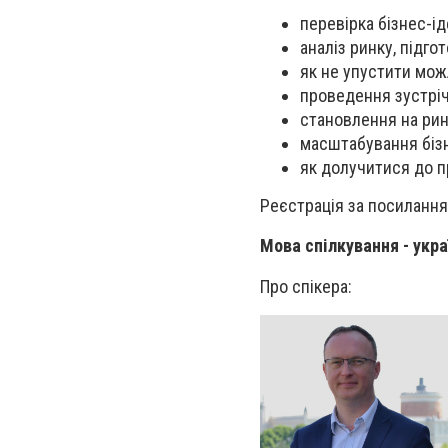
перевірка бізнес-і
аналіз ринку, підго
як не упустити мож
проведення зустрі
становлення на рин
масштабування бізне
як долучитися до пр
Реєстрація за посиланням
Мова спілкування - укра
Про спікера: