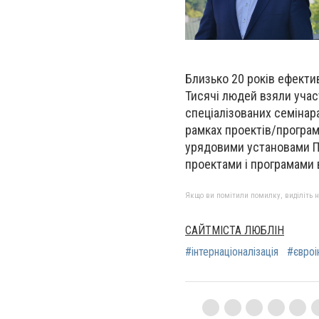
Близько 20 років ефектив
Тисячі людей взяли учас
спеціалізованих семінар
рамках проектів/програм
урядовими установами П
проектами і програмами 
Якщо ви помітили помилку, виділіть нео
САЙТМІСТА ЛЮБЛІН
#інтернаціоналізація
#євроі