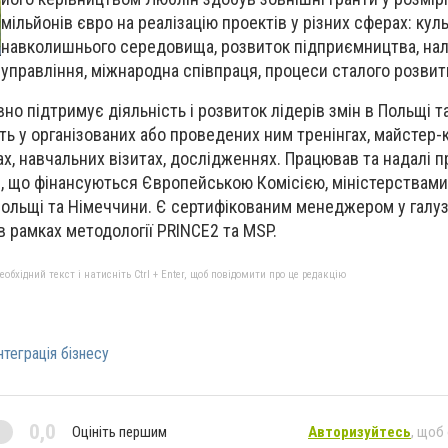
мільйонів євро на реалізацію проектів у різних сферах: кул
навколишнього середовища, розвиток підприємництва, на
управління, міжнародна співпраця, процеси сталого розвит
но підтримує діяльність і розвиток лідерів змін в Польщі та 
ть у організованих або проведених ним тренінгах, майстер-к
ах, навчальних візитах, дослідженнях. Працював та надалі 
, що фінансуються Європейською Комісією, міністерствами
ольщі та Німеччини. Є сертифікованим менеджером у галуз
в рамках методології PRINCE2 та MSP.
бхідний текст і натисніть Ctrl + Enter, щоб повідомити про це редакцію
нтеграція бізнесу
0,0
Оцініть першим
Авторизуйтесь
, щоб