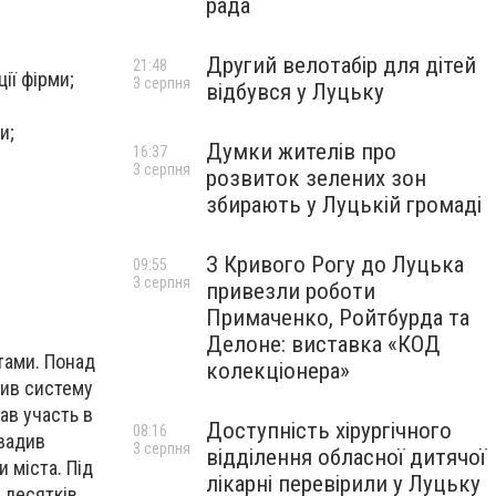
рада
Другий велотабір для дітей
21:48
ії фірми;
3 серпня
відбувся у Луцьку
и;
Думки жителів про
16:37
3 серпня
розвиток зелених зон
збирають у Луцькій громаді
З Кривого Рогу до Луцька
09:55
3 серпня
привезли роботи
Примаченко, Ройтбурда та
Делоне: виставка «КОД
тами. Понад
колекціонера»
див систему
ав участь в
Доступність хірургічного
08:16
овадив
3 серпня
відділення обласної дитячої
 міста. Під
лікарні перевірили у Луцьку
 десятків