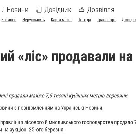
Новини
Довідник
Дозвілля
Вакансії
Нерухомість
Карта міста
Погода
Транспорт
Довідк
ий «ліс» продавали на
лині продали майже 7,5 тисячі кубічних метрів деревини.
овини з повідомленням на Українські Новини.
управління лісового й мисливського господарства продало 7
 на аукціоні 25-ого березня.