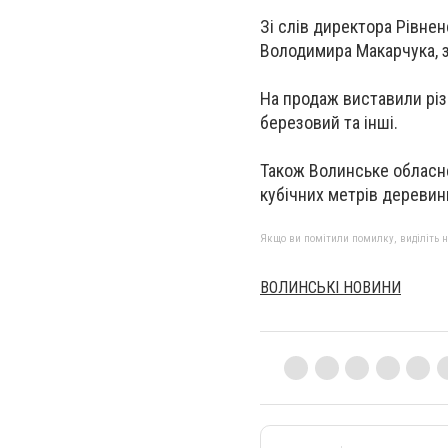
Зі слів директора Рівнен
Володимира Макарчука, з
На продаж виставили різ
березовий та інші.
Також Волинське обласне
кубічних метрів деревини
Якщо ви помітили помилку, виділіть нео
ВОЛИНСЬКІ НОВИНИ