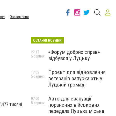
ова
Оголошення
ОСТАННІ НОВИНИ
«Форум добрих справ»
22:17
5 серпня
відбувся у Луцьку
Проєкт для відновлення
17:05
5 серпня
ветеранів запускають у
Луцькій громаді
Авто для евакуації
07:00
5 серпня
,477 тисячі
поранених військових
передала Луцька міська