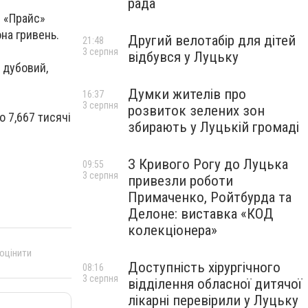
рада
і «Прайс»
на гривень.
Другий велотабір для дітей
21:48
3 серпня
відбувся у Луцьку
 дубовий,
Думки жителів про
16:37
3 серпня
розвиток зелених зон
 7,667 тисячі
збирають у Луцькій громаді
З Кривого Рогу до Луцька
09:55
3 серпня
привезли роботи
Примаченко, Ройтбурда та
Делоне: виставка «КОД
колекціонера»
 оцінити
Доступність хірургічного
08:16
3 серпня
відділення обласної дитячої
лікарні перевірили у Луцьку