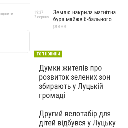
Землю накрила магнітна
19:37
 оцінити
2 серпня
буря майже 6-бального
рівня
ТОП НОВИНИ
Думки жителів про
розвиток зелених зон
збирають у Луцькій
громаді
Другий велотабір для
дітей відбувся у Луцьку