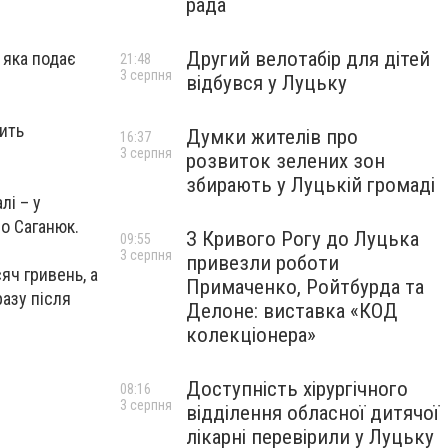
рада
Другий велотабір для дітей
 яка подає
21:48
3 серпня
відбувся у Луцьку
нить
Думки жителів про
16:37
3 серпня
розвиток зелених зон
збирають у Луцькій громаді
лі – у
о Саганюк.
З Кривого Рогу до Луцька
09:55
3 серпня
привезли роботи
яч гривень, а
Примаченко, Ройтбурда та
разу після
Делоне: виставка «КОД
колекціонера»
Доступність хірургічного
08:16
3 серпня
відділення обласної дитячої
лікарні перевірили у Луцьку