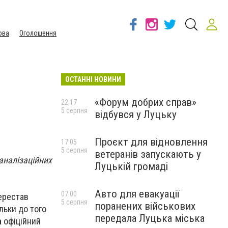
ова
Оголошення
ОСТАННІ НОВИНИ
«Форум добрих справ»
22:17
5 серпня
відбувся у Луцьку
Проєкт для відновлення
17:05
5 серпня
ветеранів запускають у
аналізаційних
Луцькій громаді
Авто для евакуації
07:00
перестав
5 серпня
поранених військових
льки до того
передала Луцька міська
а
офіційний