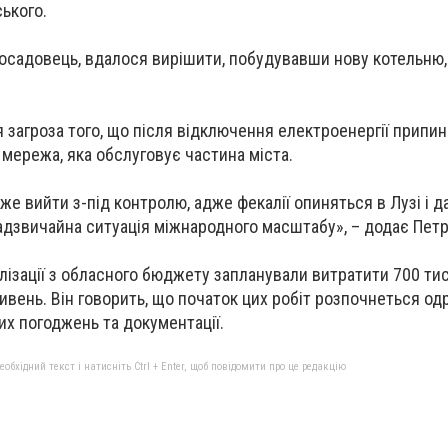
ького.
осадовець, вдалося вирішити, побудувавши нову котельню,
я загроза того, що після відключення електроенергії припи
 мережа, яка обслуговує частина міста.
же вийти з-під контролю, адже фекалії опиняться в Лузі і да
надзвичайна ситуація міжнародного масштабу», – додає Петр
лізації з обласного бюджету запланували витратити 700 тис
ривень. Він говорить, що початок цих робіт розпочнеться од
х погоджень та документації.
бхідний текст і натисніть Ctrl + Enter, щоб повідомити про це редакцію