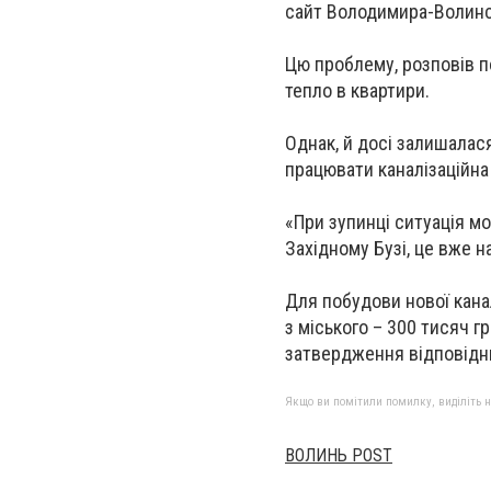
сайт Володимира-Волинс
Цю проблему, розповів п
тепло в квартири.
Однак, й досі залишалас
працювати каналізаційна
«При зупинці ситуація мо
Західному Бузі, це вже 
Для побудови нової кана
з міського – 300 тисяч г
затвердження відповідни
Якщо ви помітили помилку, виділіть нео
ВОЛИНЬ POST