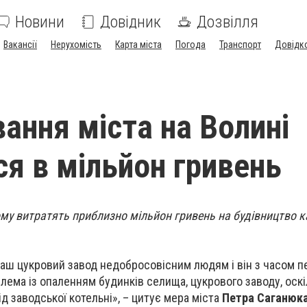
Новини
Довідник
Дозвілля
Вакансії
Нерухомість
Карта міста
Погода
Транспорт
Довідк
вання міста на Волині
ся в мільйон гривень
му витратять приблизно мільйон гривень на будівництво к
 наш цукровий завод недобросовісним людям і він з часом 
лема із опаленням будинків селища, цукрового заводу, оскі
д заводської котельні», – цитує мера міста
Петра Саганюк