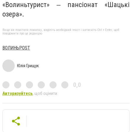
«Волиньтурист» ‒ пансіонат «Шацькі
озера».
Якщо ви помітили помилку, виділіть необхідний текст і натисніть Ctrl + Enter, щоб
повідомити про це редакцію
ВОЛИНЬPOST
Юлія Грищук
0,0
Авторизуйтесь
, щоб оцінити