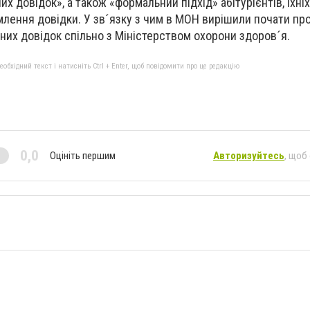
х довідок», а також «формальний підхід» абітурієнтів, їхніх
лення довідки. У зв´язку з чим в МОН вирішили почати пр
чних довідок спільно з Міністерством охорони здоров´я.
бхідний текст і натисніть Ctrl + Enter, щоб повідомити про це редакцію
0,0
Оцініть першим
Авторизуйтесь
, щоб