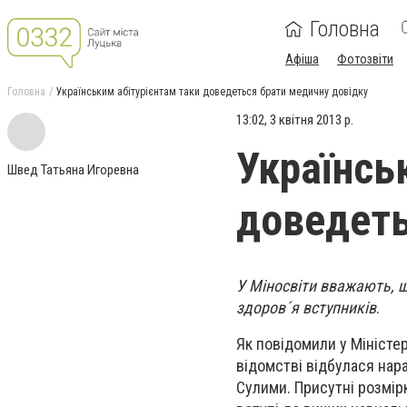
Головна
Афіша
Фотозвіти
Головна
Українським абітурієнтам таки доведеться брати медичну довідку
13:02, 3 квітня 2013 р.
Українсь
Швед Татьяна Игоревна
доведеть
У Міносвіти вважають, щ
здоров´я вступників
.
Як повідомили у Міністерс
відомстві відбулася нар
Сулими. Присутні розмір