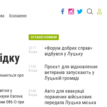
ова
Оголошення
ОСТАННІ НОВИНИ
«Форум добрих справ»
22:17
Вчора
відбувся у Луцьку
ідку
Проєкт для відновлення
17:05
Вчора
ветеранів запускають у
ізнаються про
Луцькій громаді
вітня у
Авто для евакуації
07:00
Вчора
науки Євгена
поранених військових
рми 086-О при
передала Луцька міська