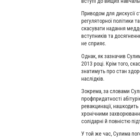
вступі до вищих навчальн
Приводом для дискусії 
регуляторної політики т
скасувати надання меддо
вступників та досягненн
не сприяє.
Однак, як зазначив Сули
2013 році. Крім того, ск
знатимуть про стан здор
наслідків.
Зокрема, за словами Сул
профпридатності абітурі
ревакцинації, нашкодить
хронічними захворювання
солідарні й повністю п
У той же час, Сулима по