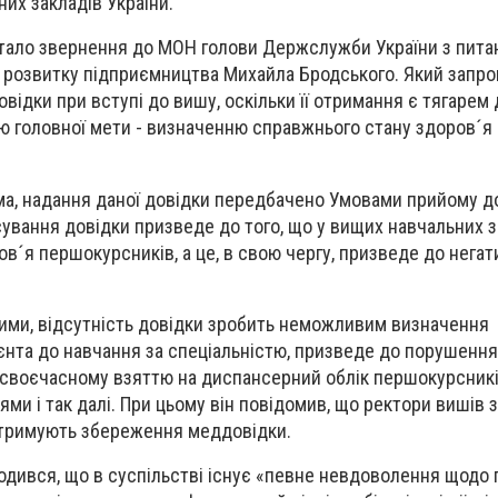
их закладів України.
стало звернення до МОН голови Держслужби України з пита
а розвитку підприємництва Михайла Бродського. Який запр
відки при вступі до вишу, оскільки її отримання є тягарем
ю головної мети - визначенню справжнього стану здоров´я 
ма, надання даної довідки передбачено Умовами прийому д
асування довідки призведе до того, що у вищих навчальних 
ов´я першокурсників, а це, в свою чергу, призведе до нега
ими, відсутність довідки зробить неможливим визначення
єнта до навчання за спеціальністю, призведе до порушенн
 своєчасному взяттю на диспансерний облік першокурсникі
ми і так далі. При цьому він повідомив, що ректори вишів 
ідтримують збереження меддовідки.
годився, що в суспільстві існує «певне невдоволення щодо 