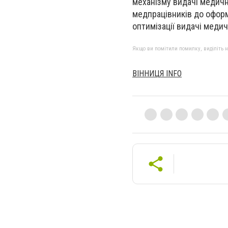
механізму видачі медични
медпрацівників до оформ
оптимізації видачі меди
Якщо ви помітили помилку, виділіть нео
ВІННИЦЯ INFO