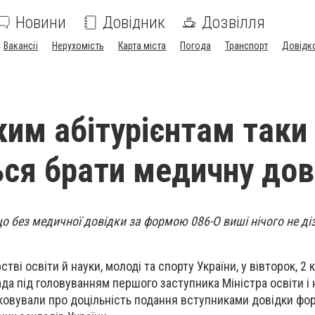
Новини
Довідник
Дозвілля
Вакансії
Нерухомість
Карта міста
Погода
Транспорт
Довідк
ким абітурієнтам таки
ся брати медичну дов
о без медичної довідки за формою 086-О виші нічого не д
тві освіти й науки, молоді та спорту України, у вівторок, 2 к
ада під головуванням першого заступника Міністра освіти і 
ковували про доцільність подання вступниками довідки фо