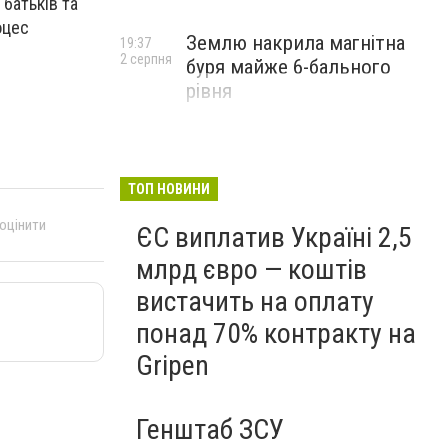
 батьків та
оцес
Землю накрила магнітна
19:37
2 серпня
буря майже 6-бального
рівня
ТОП НОВИНИ
 оцінити
ЄС виплатив Україні 2,5
млрд євро — коштів
вистачить на оплату
понад 70% контракту на
Gripen
Генштаб ЗСУ