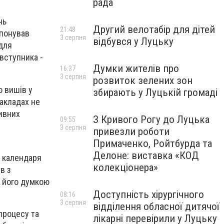
рада
нь
Другий велотабір для дітей
21:48
опонував
3 серпня
відбувся у Луцьку
 для
вступника -
Думки жителів про
16:37
3 серпня
розвиток зелених зон
о вишів у
збирають у Луцькій громаді
закладах не
тивних
З Кривого Рогу до Луцька
09:55
3 серпня
привезли роботи
Примаченко, Ройтбурда та
Делоне: виставка «КОД
я календаря
колекціонера»
в з
з його думкою
Доступність хірургічного
08:16
3 серпня
відділення обласної дитячої
процесу та
лікарні перевірили у Луцьку