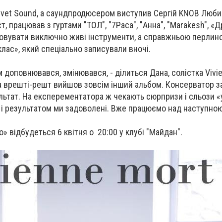
evet Sound, а саундпродюсером виступив Сергій KNOB Люб
, працював з гуртами "ТОЛ", "7Раса", "Анна", "Marakesh", «Д
товувати виключно живі інструменти, а справжньою перлин
лас», який спеціально записували вночі.
 доповнювався, змінювався, - ділиться Дана, солістка Vivie
 - а врешті-решт вийшов зовсім інший альбом. Консерватор з
льтат. На експерементатора ж чекають сюрпризи і сльози «
 і результатом ми задоволені. Вже працюємо над наступною
o» відбудеться 6 квітня о 20:00 у клубі "Майдан".