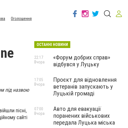
ова
Оголошення
ОСТАННІ НОВИНИ
nne
«Форум добрих справ»
22:17
Вчора
відбувся у Луцьку
Проєкт для відновлення
17:05
Вчора
ветеранів запускають у
бом під назвою
Луцькій громаді
Авто для евакуації
07:00
війшли пісні,
Вчора
поранених військових
ційному сайті
передала Луцька міська