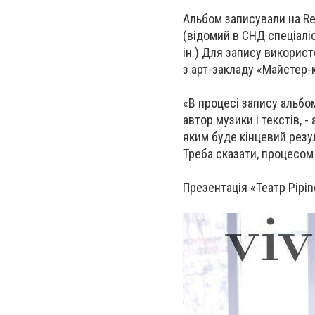
Альбом записували на R
(відомий в СНД спеціаліст
ін.) Для запису викорис
з арт-закладу «Майстер-к
«В процесі запису альбом
автор музики і текстів,
яким буде кінцевий резу
Треба сказати, процесом
Презентація «Театр Pipin