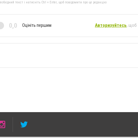
бхідний текст і натисніть Ctrl + Enter, щоб повідомити про це редакцію
0,0
Оцініть першим
Авторизуйтесь
, щоб