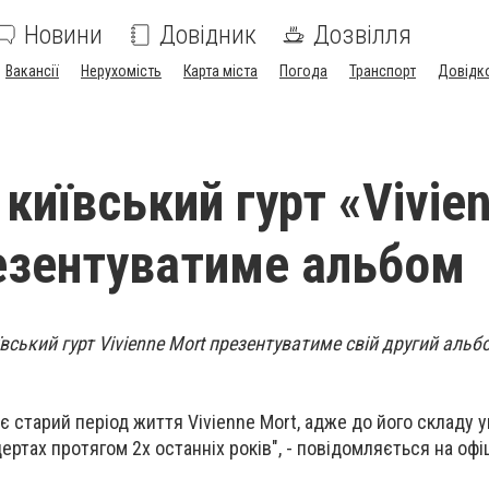
Новини
Довідник
Дозвілля
Вакансії
Нерухомість
Карта міста
Погода
Транспорт
Довідк
київський гурт «Vivie
езентуватиме альбом
иївський гурт Vivienne Mort презентуватиме свій другий аль
є старий період життя Vivienne Mort, адже до його складу у
ертах протягом 2х останніх років", - повідомляється на офі