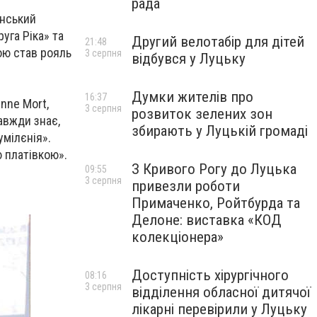
рада
инський
руга Ріка» та
Другий велотабір для дітей
21:48
ою став рояль
3 серпня
відбувся у Луцьку
Думки жителів про
16:37
nne Mort,
3 серпня
розвиток зелених зон
авжди знає,
збирають у Луцькій громаді
умілєнія».
 платівкою».
З Кривого Рогу до Луцька
09:55
3 серпня
привезли роботи
Примаченко, Ройтбурда та
Делоне: виставка «КОД
колекціонера»
Доступність хірургічного
08:16
3 серпня
відділення обласної дитячої
лікарні перевірили у Луцьку