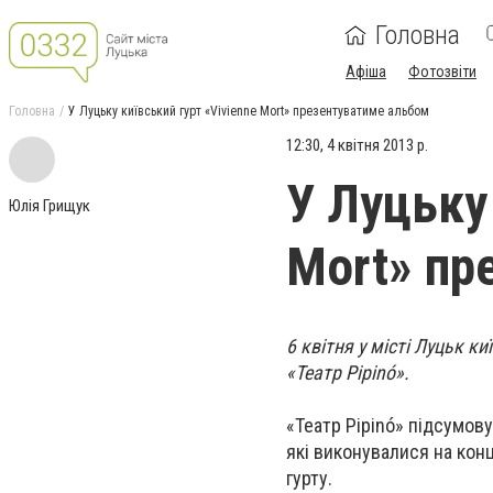
Головна
Афіша
Фотозвіти
Головна
У Луцьку київський гурт «Vivienne Mort» презентуватиме альбом
12:30, 4 квітня 2013 р.
У Луцьку 
Юлія Грищук
Mort» пр
6 квітня у місті Луцьк к
«Театр Pipinó».
«Театр Pipinó» підсумову
які виконувалися на конц
гурту.