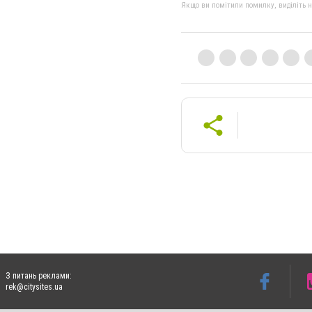
Якщо ви помітили помилку, виділіть нео
З питань реклами:
rek@citysites.ua