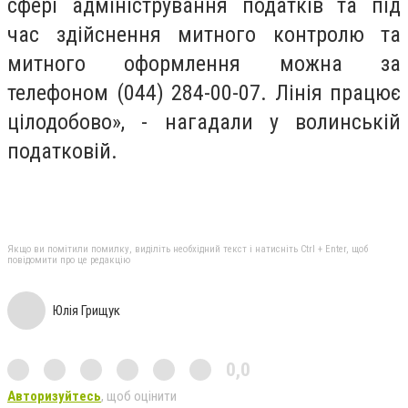
сфері адміністрування податків та під
час здійснення митного контролю та
митного оформлення можна за
телефоном (044) 284-00-07. Лінія працює
цілодобово», - нагадали у волинській
податковій.
Якщо ви помітили помилку, виділіть необхідний текст і натисніть Ctrl + Enter, щоб
повідомити про це редакцію
Юлія Грищук
0,0
Авторизуйтесь
, щоб оцінити