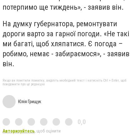
потерпимо ще тиждень», - заявив він.
На думку губернатора, ремонтувати
дороги варто за гарної погоди. «Не такі
ми багаті, щоб хляпатися. Є погода –
робимо, немає - забираємося», - заявив
він.
Якщо ви помітили помилку, виділіть необхідний текст і натисніть Ctrl + Enter, щоб
повідомити про це редакцію
Юлія Грищук
0,0
Авторизуйтесь
, щоб оцінити