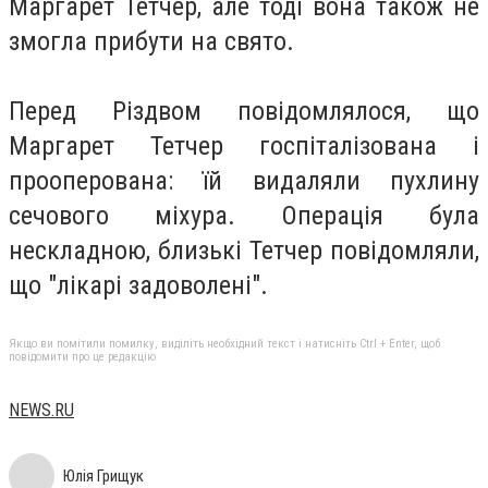
Маргарет Тетчер, але тоді вона також не
змогла прибути на свято.
Перед Різдвом повідомлялося, що
Маргарет Тетчер госпіталізована і
прооперована: їй видаляли пухлину
сечового міхура. Операція була
нескладною, близькі Тетчер повідомляли,
що "лікарі задоволені".
Якщо ви помітили помилку, виділіть необхідний текст і натисніть Ctrl + Enter, щоб
повідомити про це редакцію
NEWS.RU
Юлія Грищук