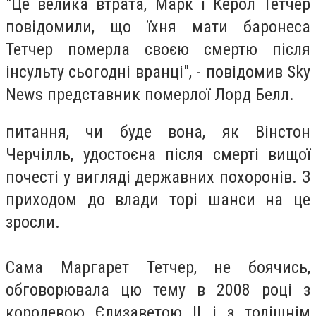
"Це велика втрата, Марк і Керол Тетчер
повідомили, що їхня мати баронеса
Тетчер померла своєю смертю після
інсульту сьогодні вранці", - повідомив Sky
News представник померлої Лорд Белл.
питання, чи буде вона, як Вінстон
Черчілль, удостоєна після смерті вищої
почесті у вигляді державних похоронів. З
приходом до влади торі шанси на це
зросли.
Сама Маргарет Тетчер, не боячись,
обговорювала цю тему в 2008 році з
королевою Єлизаветою II і з тодішнім