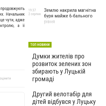
х продовжують
Землю накрила магнітна
19:37
их. Начальник
2 серпня
буря майже 6-бального
 це чути, адже
рівня
нтролю, а її
ТОП НОВИНИ
Думки жителів про
розвиток зелених зон
збирають у Луцькій
громаді
 оцінити
Другий велотабір для
дітей відбувся у Луцьку