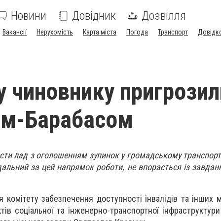
Новини
Довідник
Дозвілля
Вакансії
Нерухомість
Карта міста
Погода
Транспорт
Довідк
 чиновнику пригрозил
ом-Барабасом
сти лад з оголошенням зупинок у громадському транспорті
альний за цей напрямок роботи, не впорається із завдання
я комітету забезпечення доступності інвалідів та інших 
тів соціальної та інженерно-транспортної інфраструктури