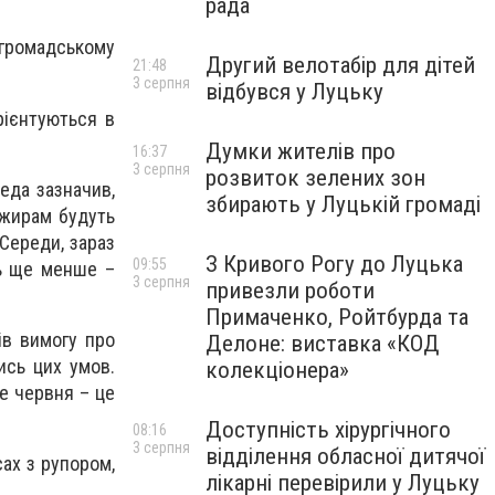
рада
 громадському
Другий велотабір для дітей
21:48
3 серпня
відбувся у Луцьку
рієнтуються в
Думки жителів про
16:37
3 серпня
розвиток зелених зон
еда зазначив,
збирають у Луцькій громаді
ажирам будуть
Середи, зараз
З Кривого Рогу до Луцька
09:55
сь ще менше –
3 серпня
привезли роботи
Примаченко, Ройтбурда та
ів вимогу про
Делоне: виставка «КОД
ись цих умов.
колекціонера»
е червня – це
Доступність хірургічного
08:16
3 серпня
відділення обласної дитячої
ах з рупором,
лікарні перевірили у Луцьку