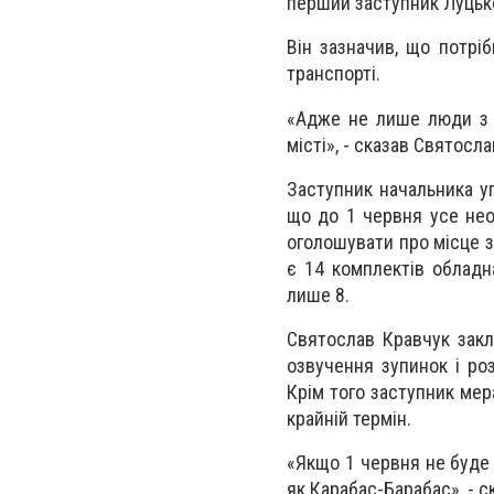
перший заступник Луцько
Він зазначив, що потрі
транспорті.
«Адже не лише люди з в
місті», - сказав Святосл
Заступник начальника у
що до 1 червня усе нео
оголошувати про місце з
є 14 комплектів облад
лише 8.
Святослав Кравчук закл
озвучення зупинок і ро
Крім того заступник мер
крайній термін.
«Якщо 1 червня не буде 
як Карабас-Барабас», - с