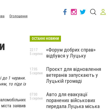
ова
Оголошення
ОСТАННІ НОВИНИ
и
«Форум добрих справ»
22:17
5 серпня
відбувся у Луцьку
Проєкт для відновлення
17:05
5 серпня
ветеранів запускають у
 до 1 червня.
Луцькій громаді
м, то піде із
Авто для евакуації
07:00
5 серпня
маломобільних
поранених військових
 міста заявив
передала Луцька міська