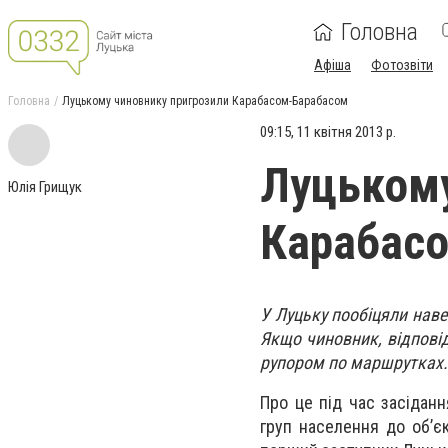
Головна
Афіша
Фотозвіти
Головна
Луцькому чиновнику пригрозили Карабасом-Барабасом
09:15, 11 квітня 2013 р.
Луцькому
Юлія Грищук
Карабас
У Луцьку пообіцяли наве
Якщо чиновник, відповід
рупором по маршрутках.
Про це під час засіданн
груп населення до об’єк