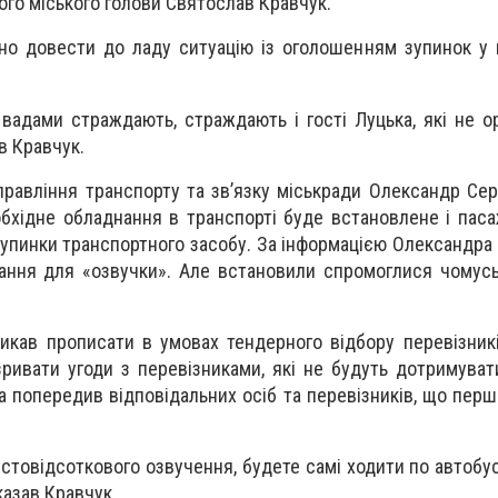
го міського голови Святослав Кравчук.
бно довести до ладу ситуацію із оголошенням зупинок у
адами страждають, страждають і гості Луцька, які не о
ав Кравчук.
правління транспорту та зв’язку міськради Олександр Сер
бхідне обладнання в транспорті буде встановлене і пас
упинки транспортного засобу. За інформацією Олександра 
нання для «озвучки». Але встановили спромоглися чому
икав прописати в умовах тендерного відбору перевізник
зривати угоди з перевізниками, які не будуть дотримуват
а попередив відповідальних осіб та перевізників, що перш
стовідсоткового озвучення, будете самі ходити по автобус
казав Кравчук.