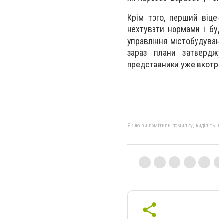
Крім того, перший віц
нехтувати нормами і бу
управління містобудуван
зараз плани затверджу
представники уже вкотре
Якщо ви помітили помилку, виділіть нео