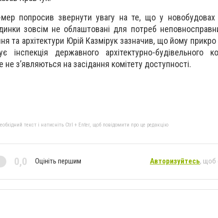
е-мер попросив звернути увагу на те, що у новобудова
динки зовсім не облаштовані для потреб неповносправн
ня та архітектури Юрій Казмірук зазначив, що йому прикро
є інспекція державного архітектурно-будівельного ко
 не з’являються на засідання комітету доступності.
бхідний текст і натисніть Ctrl + Enter, щоб повідомити про це редакцію
0,0
Оцініть першим
Авторизуйтесь
, щоб