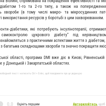
 на Волині, спрямована на покращення ефективності та яко
 діабетом 1-го та 2-го типу, а також на попередженн
ь хвороби (в тому числі макро- та мікросудинних пато
 використання ресурсів у боротьбі з цим захворюванням.
єнти-діабетики, які потребують інсулінотерапії, отримаю
самоконтролю цукрового діабету" під керівництвом
 ознайомляться з практичними аспектами життя з діабетом
 з багатьма складнощами хвороби та значно покращити якіс
ької області, програма DMI вже діє в Києві, Рівненській 
е у Донецькій і Закарпатській областях.
бхідний текст і натисніть Ctrl + Enter, щоб повідомити про це редакцію
0,0
Оцініть першим
Авторизуйтесь
, щоб