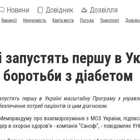
Новини
Довідник
Дозвілля
Вакансії
Нерухомість
Карта міста
Погода
Транспорт
Довідк
 запустять першу в Ук
 боротьби з діабетом
апустять першу в Україні масштабну Програму з управл
безпечення потреб пацієнтів із цим діагнозом.
 Меморандуму про взаєморозуміння з МОЗ України, підписа
дер в охороні здоров’я - компанія "Санофі", - повідомляє УН