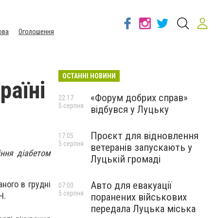
ова
Оголошення
ОСТАННІ НОВИНИ
раїні
«Форум добрих справ»
22:17
5 серпня
відбувся у Луцьку
Проєкт для відновлення
17:05
5 серпня
ветеранів запускають у
іння діабетом
Луцькій громаді
ного в грудні
Авто для евакуації
07:00
5 серпня
Н.
поранених військових
передала Луцька міська