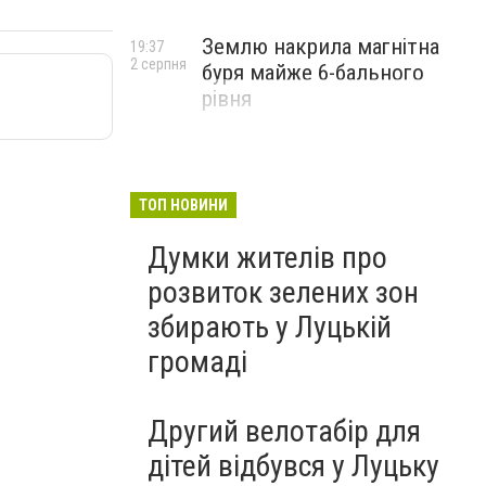
Землю накрила магнітна
19:37
2 серпня
буря майже 6-бального
рівня
ТОП НОВИНИ
Думки жителів про
розвиток зелених зон
збирають у Луцькій
громаді
Другий велотабір для
дітей відбувся у Луцьку