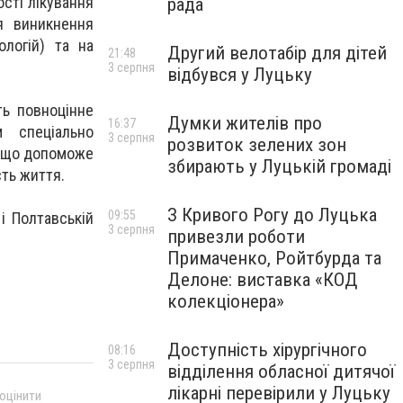
сті лікування
рада
я виникнення
логій) та на
Другий велотабір для дітей
21:48
3 серпня
відбувся у Луцьку
ть повноцінне
Думки жителів про
16:37
 спеціально
3 серпня
розвиток зелених зон
, що допоможе
збирають у Луцькій громаді
ть життя.
З Кривого Рогу до Луцька
09:55
і Полтавській
3 серпня
привезли роботи
Примаченко, Ройтбурда та
Делоне: виставка «КОД
колекціонера»
Доступність хірургічного
08:16
3 серпня
відділення обласної дитячої
лікарні перевірили у Луцьку
 оцінити