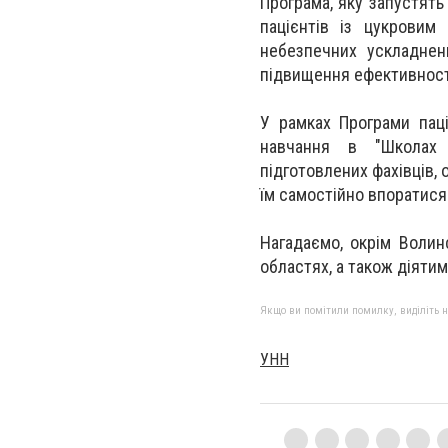
Програма, яку запустять
пацієнтів із цукровим
небезпечних ускладнен
підвищення ефективності
У рамках Програми паці
навчання в "Школах 
підготовлених фахівців,
їм самостійно впоратися
Нагадаємо, окрім Волинс
областях, а також діятим
Якщо ви помітили помилку, виділіть нео
УНН