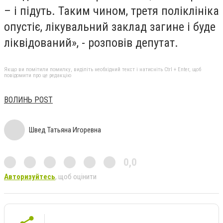
– і підуть. Таким чином, третя поліклініка
опустіє, лікувальний заклад загине і буде
ліквідований», - розповів депутат.
Якщо ви помітили помилку, виділіть необхідний текст і натисніть Ctrl + Enter, щоб
повідомити про це редакцію
ВОЛИНЬ POST
Швед Татьяна Игоревна
0,0
Авторизуйтесь
, щоб оцінити