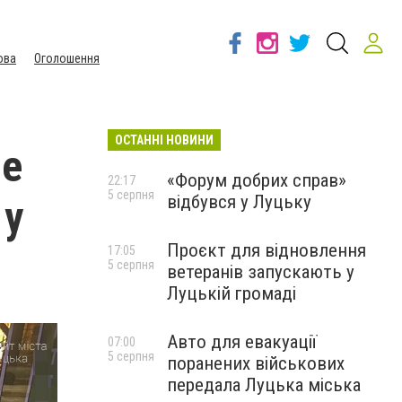
ова
Оголошення
ОСТАННІ НОВИНИ
не
«Форум добрих справ»
22:17
5 серпня
відбувся у Луцьку
 у
Проєкт для відновлення
17:05
5 серпня
ветеранів запускають у
Луцькій громаді
Авто для евакуації
07:00
5 серпня
поранених військових
передала Луцька міська