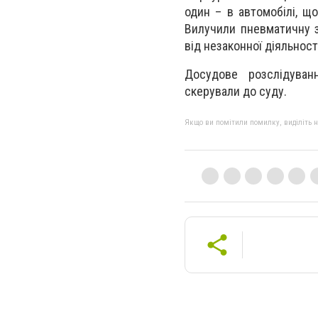
один – в автомобілі, що
Вилучили пневматичну зб
від незаконної діяльност
Досудове розслідуван
скерували до суду.
Якщо ви помітили помилку, виділіть нео