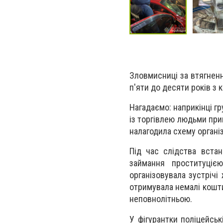
Зловмисниці за втягненн
п'яти до десяти років з 
Нагадаємо: наприкінці г
із торгівлею людьми при
налагодила схему організ
Під час слідства вста
займання проституцією
організовувала зустрічі
отримувала немалі кошти.
неповнолітньою.
У фігурантки поліцейськ