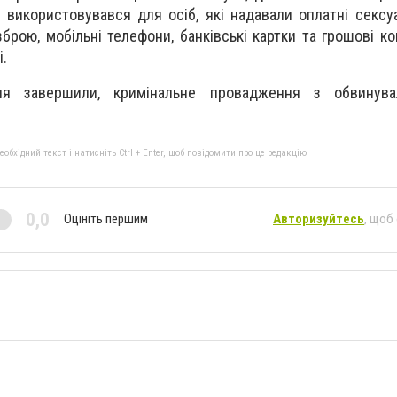
 використовувався для осіб, які надавали оплатні сексуа
рою, мобільні телефони, банківські картки та грошові ко
і.
ня завершили, кримінальне провадження з обвинув
бхідний текст і натисніть Ctrl + Enter, щоб повідомити про це редакцію
0,0
Оцініть першим
Авторизуйтесь
, щоб