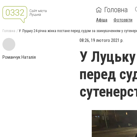
Головна
Афіша
Фотозвіти
Головна
У Луцьку 24-річна жінка постане перед судом за звинуваченням у сутенерс
08:26, 19 лютого 2021 р.
У Луцьку
Романчук Наталія
перед су
сутенерст