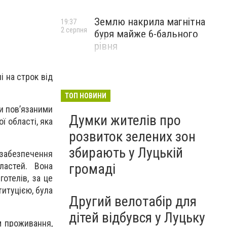
Землю накрила магнітна
19:37
2 серпня
буря майже 6-бального
рівня
 на строк від
ТОП НОВИНИ
ми пов’язаними
Думки жителів про
ї області, яка
розвиток зелених зон
збирають у Луцькій
 забезпечення
громаді
ластей. Вона
готелів, за це
титуцією, була
Другий велотабір для
дітей відбувся у Луцьку
м проживання,