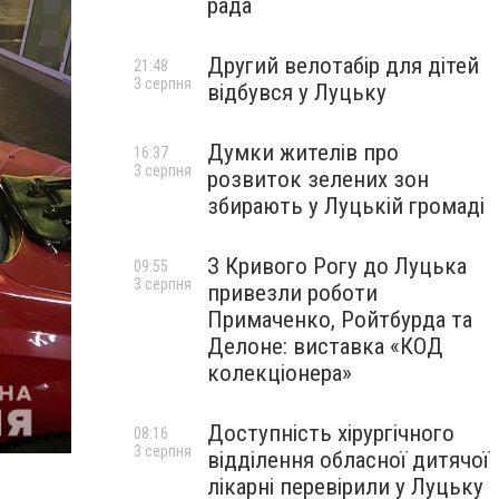
рада
Другий велотабір для дітей
21:48
3 серпня
відбувся у Луцьку
Думки жителів про
16:37
3 серпня
розвиток зелених зон
збирають у Луцькій громаді
З Кривого Рогу до Луцька
09:55
3 серпня
привезли роботи
Примаченко, Ройтбурда та
Делоне: виставка «КОД
колекціонера»
Доступність хірургічного
08:16
3 серпня
відділення обласної дитячої
лікарні перевірили у Луцьку