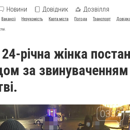
Новини
Довідник
Дозвілля
Вакансії
Нерухомість
Карта міста
Погода
Транспорт
Довідк
тві.
 24-річна жінка поста
дом за звинуваченням
ві.