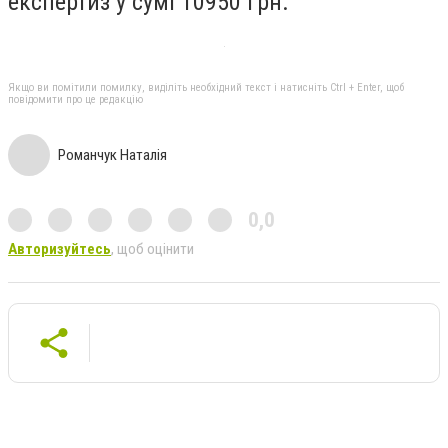
експертиз у сумі 10950 грн.
Якщо ви помітили помилку, виділіть необхідний текст і натисніть Ctrl + Enter, щоб
повідомити про це редакцію
Романчук Наталія
0,0
Авторизуйтесь
, щоб оцінити