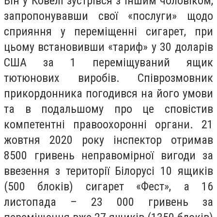
Він у Ковелі зустрівся з іншим чоловіком,
запропонувавши свої «послуги» щодо
сприяння у переміщенні сигарет, при
цьому встановивши «тариф» у 30 доларів
США за 1 переміщуваний ящик
тютюнових виробів. Співрозмовник
прикордонника погодився на його умови
та в подальшому про це сповістив
компетентні правоохоронні органи. 21
жовтня 2020 року інспектор отримав
8500 гривень неправомірної вигоди за
ввезення з території Білорусі 10 ящиків
(500 блоків) сигарет «Фест», а 16
листопада – 23 000 гривень за