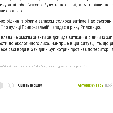
инуватці обов’язково будуть покарані, а матеріали пер
них органів.
: рідина із різким запахом солярки витікає і до сьогодні 
ії по вулиці Привокзальній і впадає в річку Риловицю.
влада не змогла знайти звідки йде витікання рідини із за
сти до екологічного лиха. Найгірше в цій ситуації те, що 
 несе свої води в Західний Буг, котрий протікає по території
бхідний текст і натисніть Ctrl + Enter, щоб повідомити про це редакцію
0,0
Оцініть першим
Авторизуйтесь
, щоб