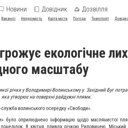
Новини
Довідник
Дозвілля
Вакансії
Нерухомість
Карта міста
Погода
Транспорт
Довідк
агрожує екологічне ли
дного масштабу
кої річки у Володимирі-Волинському у Західний Буг потрап
 яка утворює на поверхні райдужні плями.
-служба волинського осередку «Свободи».
и» було оприлюднено інформацію щодо маслянистої пля
 понеділок, 8 квітня, пливла річкою Риловицею. Міський