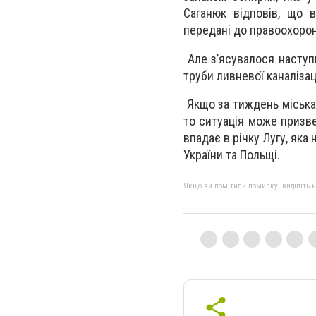
Саганюк відповів, що в
передані до правоохорон
Але з’ясувалося наступне
труби ливневої каналізац
Якщо за тиждень міська 
то ситуація може призве
впадає в річку Лугу, яка
України та Польщі.
Якщо ви помітили помилку, виділіть нео