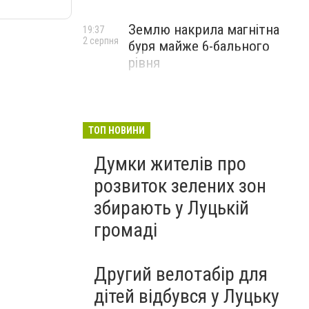
Землю накрила магнітна
19:37
2 серпня
буря майже 6-бального
рівня
ТОП НОВИНИ
Думки жителів про
розвиток зелених зон
збирають у Луцькій
громаді
Другий велотабір для
дітей відбувся у Луцьку