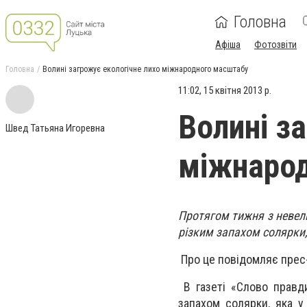
Головна
Афіша
Фотозвіти
Головна
Волині загрожує екологічне лихо міжнародного масштабу
11:02, 15 квітня 2013 р.
Волині з
Швед Татьяна Игоревна
міжнаро
Протягом тижня з невели
різким запахом солярки,
Про це повідомляє прес
В газеті «Слово правд
запахом солярки, яка у