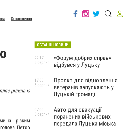
ова
Оголошення
ОСТАННІ НОВИНИ
хо
«Форум добрих справ»
22:17
5 серпня
відбувся у Луцьку
Проєкт для відновлення
17:05
5 серпня
ветеранів запускають у
ляє рідина із
Луцькій громаді
Авто для евакуації
07:00
5 серпня
поранених військових
ми із різким
передала Луцька міська
 голова Петро