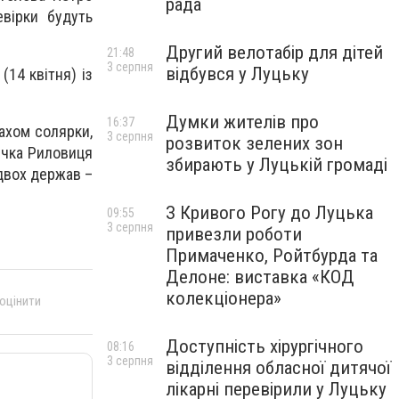
рада
евірки будуть
Другий велотабір для дітей
21:48
3 серпня
відбувся у Луцьку
(14 квітня) із
Думки жителів про
16:37
пахом солярки,
3 серпня
розвиток зелених зон
річка Риловиця
збирають у Луцькій громаді
 двох держав –
З Кривого Рогу до Луцька
09:55
3 серпня
привезли роботи
Примаченко, Ройтбурда та
Делоне: виставка «КОД
колекціонера»
 оцінити
Доступність хірургічного
08:16
3 серпня
відділення обласної дитячої
лікарні перевірили у Луцьку