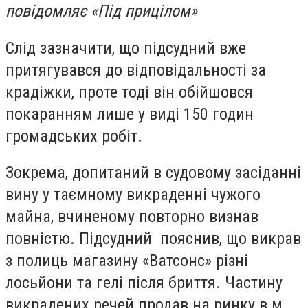
повідомляє «Під прицілом»
Слід зазначити, що підсудний вже
притягувався до відповідальності за
крадіжки, проте тоді він обійшовся
покаранням лише у виді 150 годин
громадських робіт.
Зокрема, допитаний в судовому засіданні
вину у таємному викраденні чужого
майна, вчиненому повторно визнав
повністю. Підсудний пояснив, що викрав
з полиць магазину «Ватсонс» різні
лосьйони та гелі після бриття. Частину
викрадених речей продав на ринку в м.