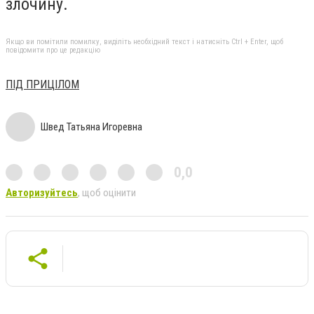
злочину.
Якщо ви помітили помилку, виділіть необхідний текст і натисніть Ctrl + Enter, щоб
повідомити про це редакцію
ПІД ПРИЦІЛОМ
Швед Татьяна Игоревна
0,0
Авторизуйтесь
, щоб оцінити