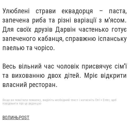
Улюблені страви еквадорця – паста,
запечена риба та різні варіації з м'ясом.
Для своїх друзів Дарвін частенько готує
запеченого кабанця, справжню іспанську
паелью та чорісо.
Весь вільний час чоловік присвячує сім'ї
та вихованню двох дітей. Мріє відкрити
власний ресторан.
Якщо ви помітили помилку, виділіть необхідний текст і натисніть Ctrl + Enter, щоб
повідомити про це редакцію
ВОЛИНЬPOST