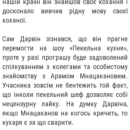
нашій країні він знайшов своє кохання і
досконало вивчив рідну мову своєї
коханої.
Сам Дарвін зізнався, що він прагне
перемогти на шоу «Пекельна кухня»,
проте у разі програшу буде задоволений
спілкуванням з колегами та особистому
знайомству з Арамом Мнацакановим.
Учасника зовсім не бентежить той факт,
що інколи пекельний шеф дозволяє собі
нецензурну лайку. На думку Дарвіна,
якщо Мнацаканов на когось кричить, то
кухаря є за що сварити.