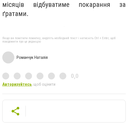
місяців відбуватиме покарання за
ґратами.
Якщо ви помітили помилку, виділіть необхідний текст і натисніть Ctrl + Enter, щоб
повідомити про це редакцію
Романчук Наталія
0,0
Авторизуйтесь
, щоб оцінити