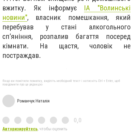
вжитку. Як інформує
ІА "Волинські
новини"
, власник помешкання, який
перебував у стані алкогольного
сп’яніння, розпалив багаття посеред
кімнати. На щастя, чоловік не
постраждав.
Якщо ви помітили помилку, виділіть необхідний текст і натисніть Ctrl + Enter, щоб
повідомити про це редакцію
Романчук Наталія
0,0
Авторизируйтесь
, чтобы оценить