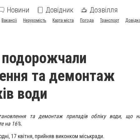
Новини
Довідник
Дозвілля
Вакансії
Нерухомість
Карта міста
Погода
Транспорт
Довідк
 подорожчали
ення та демонтаж
ків води
становлення та демонтаж приладів обліку води, що 
е на 16%.
дні, 17 квітня, прийняв виконком міськради.