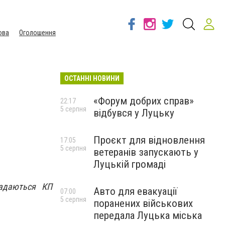
ова
Оголошення
ОСТАННІ НОВИНИ
«Форум добрих справ»
22:17
5 серпня
відбувся у Луцьку
Проєкт для відновлення
17:05
5 серпня
ветеранів запускають у
Луцькій громаді
надаються КП
Авто для евакуації
07:00
5 серпня
поранених військових
передала Луцька міська