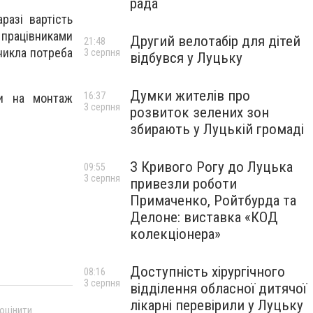
рада
разі вартість
рацівниками
Другий велотабір для дітей
21:48
никла потреба
3 серпня
відбувся у Луцьку
Думки жителів про
16:37
фи на монтаж
3 серпня
розвиток зелених зон
збирають у Луцькій громаді
З Кривого Рогу до Луцька
09:55
3 серпня
привезли роботи
Примаченко, Ройтбурда та
Делоне: виставка «КОД
колекціонера»
Доступність хірургічного
08:16
3 серпня
відділення обласної дитячої
лікарні перевірили у Луцьку
 оцінити