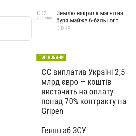
Землю накрила магнітна
19:37
2 серпня
буря майже 6-бального
рівня
ТОП НОВИНИ
ЄС виплатив Україні 2,5
млрд євро — коштів
вистачить на оплату
понад 70% контракту на
Gripen
Генштаб ЗСУ