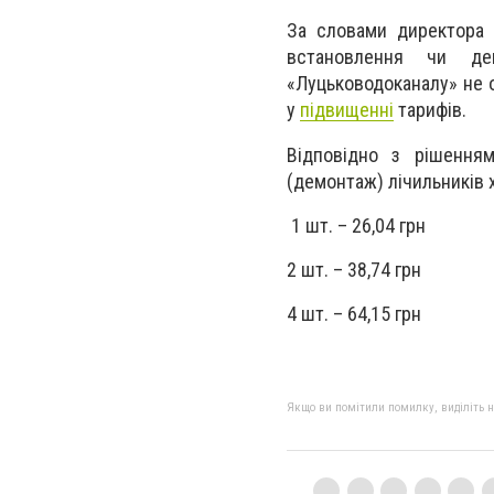
За словами директора д
встановлення чи дем
«Луцьководоканалу» не о
у
підвищенні
тарифів.
Відповідно з рішення
(демонтаж) лічильників х
1 шт. – 26,04 грн
2 шт. – 38,74 грн
4 шт. – 64,15 грн
Якщо ви помітили помилку, виділіть нео