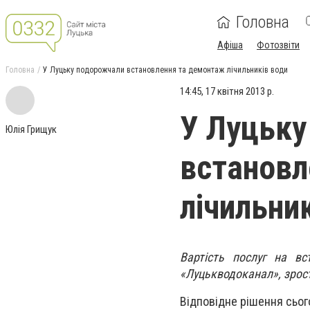
Головна
Афіша
Фотозвіти
Головна
У Луцьку подорожчали встановлення та демонтаж лічильників води
14:45, 17 квітня 2013 р.
У Луцьку
Юлія Грищук
встановл
лічильни
Вартість послуг на в
«Луцькводоканал», зрост
Відповідне рішення сього