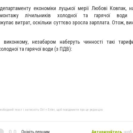
епартаменту економіки луцької мерії Любові Ковпак, на
онтажу лічильників холодної та гарячої води п
купає витрат, оскільки суттєво зросла зарплата. Отож, ви
м виконкому, незабаром наберуть чинності такі тари
олодної та гарячої води (з ПДВ):
бхідний текст і натисніть Ctrl + Enter, щоб повідомити про це редакцію
0,0
Оцініть першим
Авторизуйтесь
, щоб