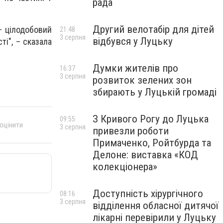
рада
Другий велотабір для дітей
– цілодобовий
21:48
3 серпня
відбувся у Луцьку
ті", – сказала
Думки жителів про
16:37
3 серпня
розвиток зелених зон
збирають у Луцькій громаді
З Кривого Рогу до Луцька
09:55
 оцінити
3 серпня
привезли роботи
Примаченко, Ройтбурда та
Делоне: виставка «КОД
колекціонера»
Доступність хірургічного
08:16
3 серпня
відділення обласної дитячої
лікарні перевірили у Луцьку