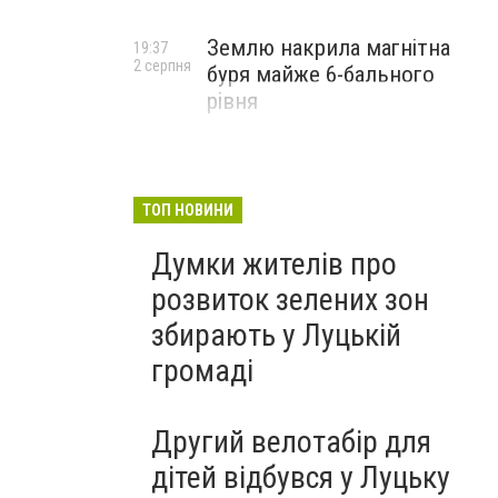
Землю накрила магнітна
19:37
2 серпня
буря майже 6-бального
рівня
ТОП НОВИНИ
Думки жителів про
розвиток зелених зон
збирають у Луцькій
громаді
Другий велотабір для
дітей відбувся у Луцьку