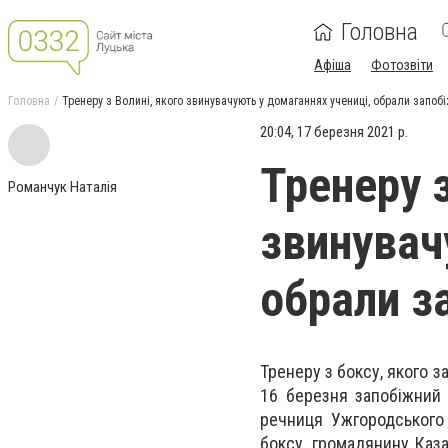
Головна
Афіша
Фотозвіти
Головна
Тренеру з Волині, якого звинувачують у домаганнях учениці, обрали запоб
20:04, 17 березня 2021 р.
Тренеру з
Романчук Наталія
звинувач
обрали з
Тренеру з боксу, якого з
16 березня запобіжний 
речниця Ужгородського 
боксу, громадянину Каз