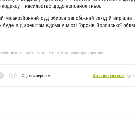
о кодексу – насильство щодо неповнолітньої.
ий міськрайонний суд обирав запобіжний захід й вирішив 
 буде під арештом вдома у місті Горохів Волинської облас
бхідний текст і натисніть Ctrl + Enter, щоб повідомити про це редакцію
0,0
Оцініть першим
Авторизуйтесь
, щоб