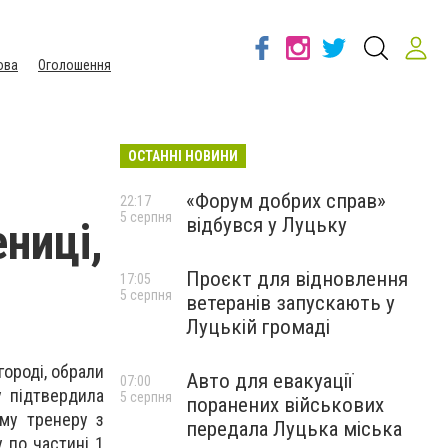
ова
Оголошення
ОСТАННІ НОВИНИ
«Форум добрих справ»
22:17
5 серпня
відбувся у Луцьку
ниці,
Проєкт для відновлення
17:05
5 серпня
ветеранів запускають у
Луцькій громаді
городі, обрали
Авто для евакуації
07:00
у підтвердила
5 серпня
поранених військових
ому тренеру з
передала Луцька міська
 по частині 1