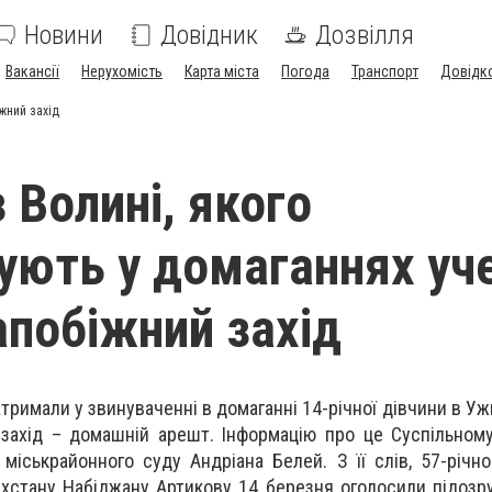
Новини
Довідник
Дозвілля
Вакансії
Нерухомість
Карта міста
Погода
Транспорт
Довідк
іжний захід
 Волині, якого
ують у домаганнях уче
апобіжний захід
атримали у звинуваченні в домаганні 14-річної дівчини в Уж
захід – домашній арешт. Інформацію про це Суспільном
міськрайонного суду Андріана Белей. З її слів, 57-річн
ахстану Набіджану Артикову 14 березня оголосили підозру