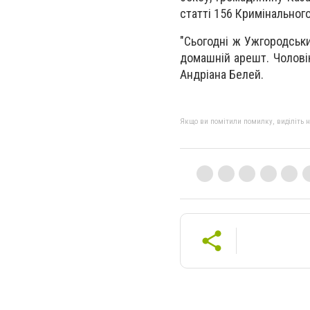
статті 156 Кримінальног
"Сьогодні ж Ужгородськ
домашній арешт. Чоловік
Андріана Белей.
Якщо ви помітили помилку, виділіть нео