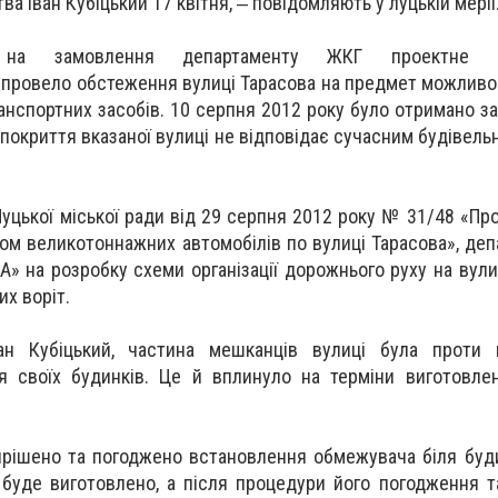
а Іван Кубіцький 17 квітня, ‒ повідомляють у луцькій мерії
на замовлення департаменту ЖКГ проектне пі
провело обстеження вулиці Тарасова на предмет можливос
анспортних засобів. 10 серпня 2012 року було отримано з
покриття вказаної вулиці не відповідає сучасним будівель
уцької міської ради від 29 серпня 2012 року № 31/48 «Про
ухом великотоннажних автомобілів по вулиці Тарасова», де
А» на розробку схеми організації дорожнього руху на вули
х воріт.
ан Кубіцький, частина мешканців вулиці була проти 
я своїх будинків. Це й вплинуло на терміни виготовле
ирішено та погоджено встановлення обмежувача біля бу
буде виготовлено, а після процедури його погодження 