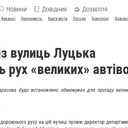
Новини
Довідник
Дозвілля
Вакансії
Нерухомість
Карта міста
Погода
Транспорт
Довідк
 із вулиць Луцька
 рух «великих» автів
арасова буде встановлено обмежувач для проїзду велик
.
 дорожнього руху на цій вулиці провів директор департам