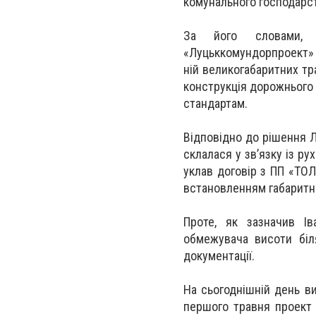
комунального господарств
За його словами, 
«Луцьккомундорпроект» 
ній великогабаритних тр
конструкція дорожнього 
стандартам.
Відповідно до рішення Л
склалася у зв’язку із р
уклав договір з ПП «ТОЛ
встановленням габаритни
Проте, як зазначив Ів
обмежувача висоти біл
документації.
На сьогоднішній день в
першого травня проект 