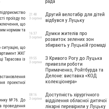
.
рада
дприємство
Другий велотабір для дітей
21:48
ті проїзду по
3 серпня
відбувся у Луцьку
аключення, що
ним нормам та
Думки жителів про
16:37
3 серпня
розвиток зелених зон
збирають у Луцькій громаді
 ситуацію, що
партамент ЖКГ
З Кривого Рогу до Луцька
09:55
ці Тарасова із
3 серпня
привезли роботи
Примаченко, Ройтбурда та
Делоне: виставка «КОД
встановлення
колекціонера»
ння проектної
Доступність хірургічного
08:16
3 серпня
динку №76. До
відділення обласної дитячої
та проведення
лікарні перевірили у Луцьку