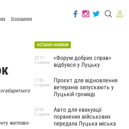
ова
Оголошення
ОСТАННІ НОВИНИ
«Форум добрих справ»
22:17
5 серпня
відбувся у Луцьку
ок
Проєкт для відновлення
17:05
5 серпня
ветеранів запускають у
огабаритного
Луцькій громаді
Авто для евакуації
07:00
5 серпня
поранених військових
енту житлово-
передала Луцька міська