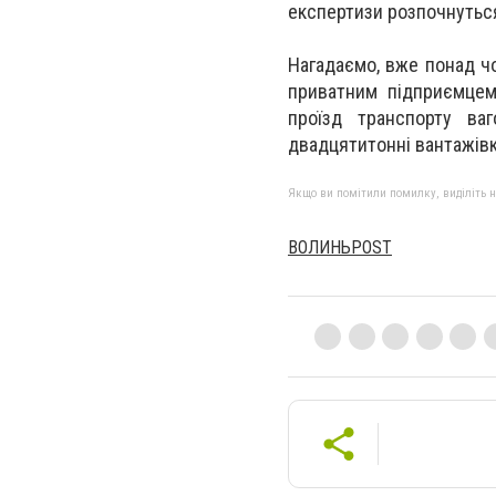
експертизи розпочнуться
Нагадаємо, вже понад чо
приватним підприємцем
проїзд транспорту ва
двадцятитонні вантажівк
Якщо ви помітили помилку, виділіть нео
ВОЛИНЬPOST