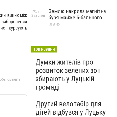
Землю накрила магнітна
19:37
кий виник між
2 серпня
буря майже 6-бального
 заборонений
рівня
йно курсують
ТОП НОВИНИ
Думки жителів про
розвиток зелених зон
збирають у Луцькій
тобы оценить
громаді
Другий велотабір для
дітей відбувся у Луцьку