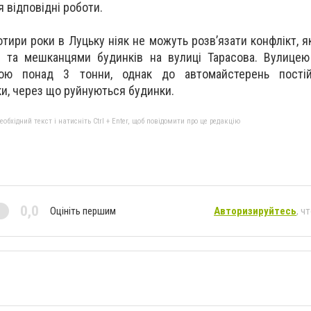
 відповідні роботи.
тири роки в Луцьку ніяк не можуть розв’язати конфлікт, я
 та мешканцями будинків на вулиці Тарасова. Вулицею
гою понад 3 тонни, однак до автомайстерень пості
и, через що руйнуються будинки.
бхідний текст і натисніть Ctrl + Enter, щоб повідомити про це редакцію
0,0
Оцініть першим
Авторизируйтесь
, ч