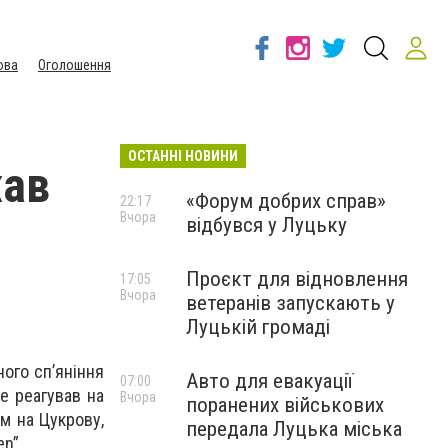
ова
Оголошення
ОСТАННІ НОВИНИ
жав
«Форум добрих справ»
22:17
Вчора
відбувся у Луцьку
Проєкт для відновлення
17:05
Вчора
ветеранів запускають у
Луцькій громаді
ного сп’яніння
Авто для евакуації
07:00
не реагував на
Вчора
поранених військових
м на Цукрову,
передала Луцька міська
n”.