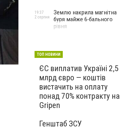
Землю накрила магнітна
19:37
2 серпня
буря майже 6-бального
рівня
ТОП НОВИНИ
ЄС виплатив Україні 2,5
млрд євро — коштів
вистачить на оплату
понад 70% контракту на
Gripen
Генштаб ЗСУ