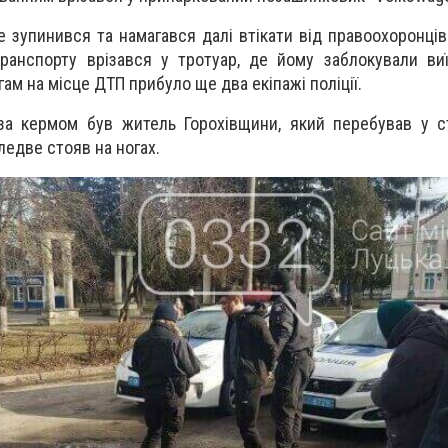
е зупинився та намагався далі втікати від правоохоронців
ранспорту врізався у тротуар, де йому заблокували виї
ам на місце ДТП прибуло ще два екіпажі поліції.
за кермом був житель Горохівщини, який перебував у с
 ледве стояв на ногах.