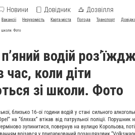
Новини
Довідник
Дозвілля
Вакансії
Нерухомість
Карта міста
Погода
Транспорт
Довідк
зі школи. Фото
 п’яний водій роз’їжд
в час, коли діти
ться зі школи. Фото
ської, близько 16-ої години водій у стані сильного алкоголь
pel” на “бляхах” втікав від патрульної поліції. Порушник 
ерміново зупинитися, повернув на вулицю Корольова, поті
ванням врізався у припаркований позашляховик “Volkswage