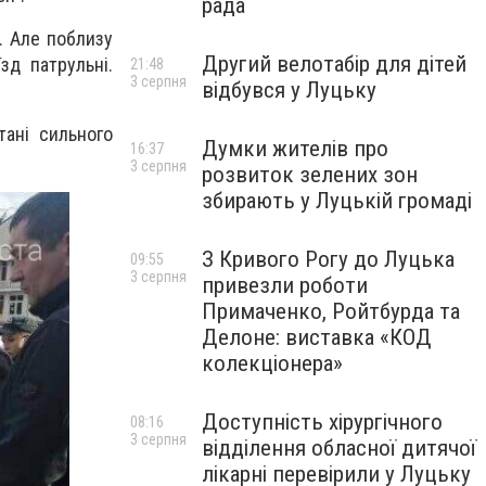
рада
. Але поблизу
Другий велотабір для дітей
зд патрульні.
21:48
3 серпня
відбувся у Луцьку
тані сильного
Думки жителів про
16:37
3 серпня
розвиток зелених зон
збирають у Луцькій громаді
З Кривого Рогу до Луцька
09:55
3 серпня
привезли роботи
Примаченко, Ройтбурда та
Делоне: виставка «КОД
колекціонера»
Доступність хірургічного
08:16
3 серпня
відділення обласної дитячої
лікарні перевірили у Луцьку