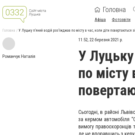
Головна
Афіша
Фотозвіти
Головна
У Луцьку п’яний водій роз’їжджав по місту в час, коли діти повертаються 
11:52, 22 березня 2021 р.
У Луцьку
Романчук Наталія
по місту 
повертаю
Сьогодні, в районі Львів
за кермом автомобіля “O
вимогу правоохоронців т
де не впоравшись з керу