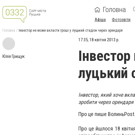
Головна
Афіша
Фотозвіти
Головна
Інвестор не може вкласти гроші у луцький стадіон через орендаря
17:35, 18 квітня 2013 р.
Інвестор
Юлія Грищук
луцький 
Інвестор, який хоче вкл
зробити через орендаря 
Про це пише ВолиньPost
Про це йшлося 18 квітня