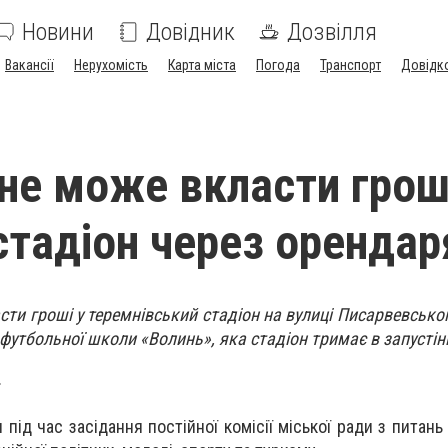
Новини
Довідник
Дозвілля
Вакансії
Нерухомість
Карта міста
Погода
Транспорт
Довідк
 не може вкласти грош
стадіон через орендар
асти гроші у теремнівський стадіон на вулиці Писарвевсько
футбольної школи «Волинь», яка стадіон тримає в запустінн
.
 під час засідання постійної комісії міської ради з питан