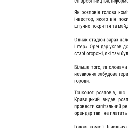
співробітництва, інформа
Як розповів голова комі
інвестор, якого він по
штучне покриття та майд
Однак стадіон зараз нал
інтер». Орендар уклав до
старі огорожі, які там бу
Більше того, за словами
незаконна забудова тери
городи.
Тонконог розповів, що
Кривицький видав розп
провести капітальний ре
орендар так і не платить
Голова комісії Данильчук