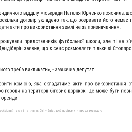
идичного відділу міськради Наталія Юрченко пояснила, що
оскільки договір укладено так, що розривати його немає п
дати акти про використання землі не за призначенням.
апрошували представників футбольної школи, але ті не з'
Дендіберін заявив, що є сенс розмовляти тільки зі Столяро
його треба викликати», - зазначив депутат.
рити комісію, яка складатиме акти про використання с
о городи на території бігових доріжок. Це може бути пев
 оренди.
бхідний текст і натисніть Ctrl + Enter, щоб повідомити про це редакцію