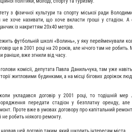
ційної політики, молоді, спорту та туризму.
тету з фізичної культури та спорту міської ради Володими
ки не хоче називати, що хоче вкласти гроші у стадіон. А
анчик із накриттям 20х40 метрів.
ежить футбольній школі «Волинь», у яку перейменували ко
говір ще в 2001 році на 20 років, але нічого там не робить. 
ли раніше, вже згнили від часу.
 голови комісії, депутата Павла Данильчука, там уже наві
торії житловими будинками, а на місці бігових доріжок лю
 коли укладався договір у 2001 році, то тодішній мер
орядження передати стадіон у безплатну оренду, але
монт. Проте вже в умовах договору про капітальний ремонт
 і не робить ніякого ремонту.
 назвав цей договір таким, який шкодить інтересам міста.