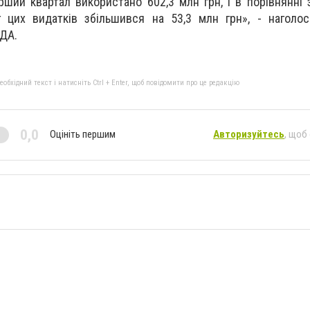
ерший квартал використано 602,3 млн грн, і в порівнянні 
г цих видатків збільшився на 53,3 млн грн», - наголо
ОДА.
бхідний текст і натисніть Ctrl + Enter, щоб повідомити про це редакцію
0,0
Оцініть першим
Авторизуйтесь
, щоб