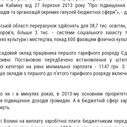
ви Кабміну від 27 березня 2013 року "Про підвищення 
ладів та організацій окремих галузей бюджетної сфери"», - д
ській області перерахунок здійснять для 38,7 тис. освітян,
оров’я, більше 3 тис. - системи соціального захисту 
лузях культури і мистецтва, понад 600 фахівцям фізичної культ
осадовий оклад працівника першого тарифного розряду Єд
гривні. Постановою передбачено встановлення у штат
ї категорії на рівні мінімальної зарплати - 1147 грн. З
ія окладів з першого до п’ятого тарифного розряду включн
що як і в минулих роках, в 2013-му основним пріорите
я підвищення доходів громадян. А в бюджетній сфері заро
муть.
і Волині на виплату заробітної плати бюджетникам пере