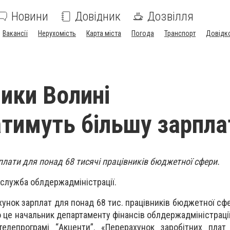
Новини
Довідник
Дозвілля
Вакансії
Нерухомість
Карта міста
Погода
Транспорт
Довідк
ики Волині
тимуть більшу зарпла
плати для понад 68 тисячі працівників бюджетної сфери.
служба облдержадміністрації.
хунок зарплат для понад 68 тис. працівників бюджетної сфе
о це начальник департаменту фінансів облдержадміністраці
телепрограмі “Акценти”. «Перерахунок заробітних плат