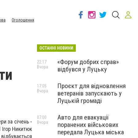
ова
Оголошення
ОСТАННІ НОВИНИ
«Форум добрих справ»
22:17
Вчора
відбувся у Луцьку
ти
Проєкт для відновлення
17:05
Вчора
ветеранів запускають у
Луцькій громаді
Авто для евакуації
07:00
ри за січень -
Вчора
поранених військових
ї Ігор Никитюк
передала Луцька міська
 відбувається