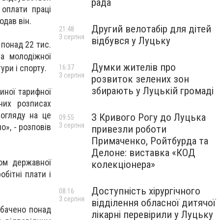
рада
оплати праці
одав він.
Другий велотабір для дітей
21:48
3 серпня
відбувся у Луцьку
 понад 22 тис.
та молодіжної
Думки жителів про
ури і спорту.
16:37
3 серпня
розвиток зелених зон
збирають у Луцькій громаді
иної тарифної
них розписах
 огляду на це
З Кривого Рогу до Луцька
09:55
3 серпня
о», - розповів
привезли роботи
Примаченко, Ройтбурда та
Делоне: виставка «КОД
том державної
колекціонера»
бітні плати і
Доступність хірургічного
08:16
3 серпня
відділення обласної дитячої
дбачено понад
лікарні перевірили у Луцьку