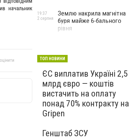
з відповідним
сив начальник
Землю накрила магнітна
19:37
2 серпня
буря майже 6-бального
рівня
ТОП НОВИНИ
 оцінити
ЄС виплатив Україні 2,5
млрд євро — коштів
вистачить на оплату
понад 70% контракту на
Gripen
Генштаб ЗСУ