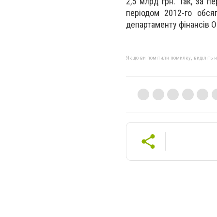
2,5 млрд грн. Так, за п
періодом 2012-го обся
департаменту фінансів 
Якщо ви помітили помилку, виділіть нео