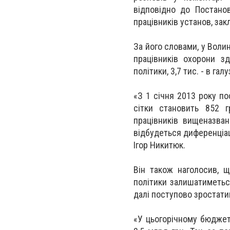
відповідно до Постано
працівників установ, зак
За його словами, у Волин
працівників охорони зд
політики, 3,7 тис. - в га
«З 1 січня 2013 року п
сітки становить 852 
працівників вищеназвано
відбудеться диференціац
Ігор Никитюк.
Він також наголосив, 
політики залишатиметьс
далі поступово зростати
«У цьогорічному бюджет