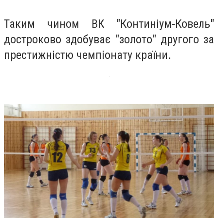
Таким чином ВК "Континіум-Ковель"
достроково здобуває "золото" другого за
престижністю чемпіонату країни.