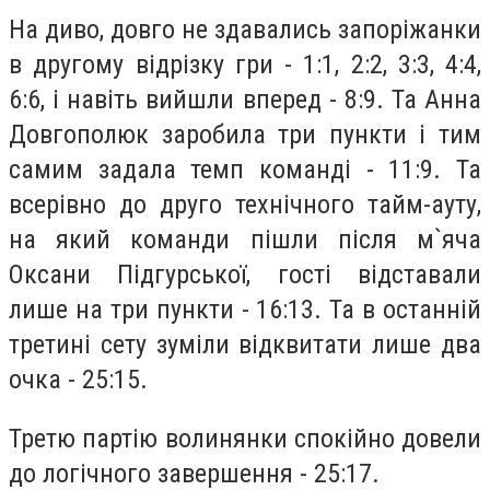
На диво, довго не здавались запоріжанки
в другому відрізку гри - 1:1, 2:2, 3:3, 4:4,
6:6, і навіть вийшли вперед - 8:9. Та Анна
Довгополюк заробила три пункти і тим
самим задала темп команді - 11:9. Та
всерівно до друго технічного тайм-ауту,
на який команди пішли після м`яча
Оксани Підгурської, гості відставали
лише на три пункти - 16:13. Та в останній
третині сету зуміли відквитати лише два
очка - 25:15.
Третю партію волинянки спокійно довели
до логічного завершення - 25:17.