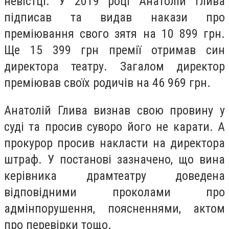
невістці. У 2019 році Анатолій Глива
підписав та видав накази про
преміювання свого зятя на 10 899 грн.
Ще 15 399 грн премії отримав син
директора театру. Загалом директор
преміював своїх родичів на 46 969 грн.
Анатолій Глива визнав свою провину у
суді та просив суворо його не карати. А
прокурор просив накласти на директора
штраф. У постанові зазначено, що вина
керівника драмтеатру доведена
відповідними проколами про
адмінпорушення, поясненнями, актом
про перевірки тощо.