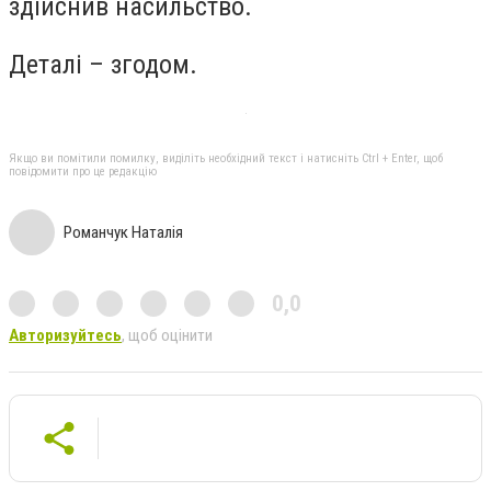
здійснив насильство.
Деталі – згодом.
Якщо ви помітили помилку, виділіть необхідний текст і натисніть Ctrl + Enter, щоб
повідомити про це редакцію
Романчук Наталія
0,0
Авторизуйтесь
, щоб оцінити