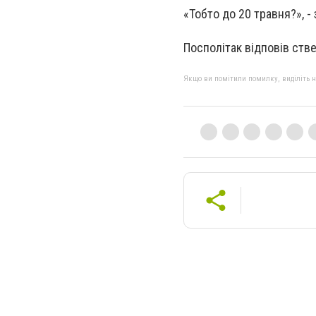
«Тобто до 20 травня?», -
Посполітак відповів ств
Якщо ви помітили помилку, виділіть нео