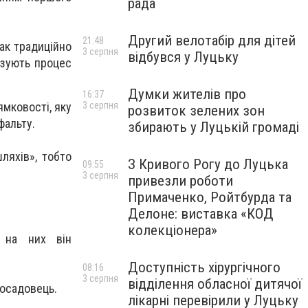
рада
Другий велотабір для дітей
21:48
так традиційно
3 серпня
відбувся у Луцьку
изують процес
Думки жителів про
16:37
3 серпня
мковості, яку
розвиток зелених зон
фальту.
збирають у Луцькій громаді
ляхів», тобто
З Кривого Рогу до Луцька
09:55
3 серпня
привезли роботи
Примаченко, Ройтбурда та
Делоне: виставка «КОД
колекціонера»
 на них він
Доступність хірургічного
08:16
3 серпня
відділення обласної дитячої
посадовець.
лікарні перевірили у Луцьку