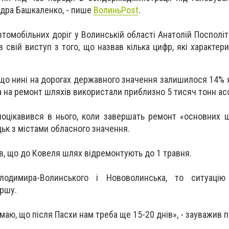
дра Башкаленко, - пише
ВолиньPost
.
втомобільних доріг у Волинській області Анатолій Посполі
 свій виступ з того, що назвав кілька цифр, які характер
 що нині на дорогах державного значення залишилося 14% я
 а на ремонт шляхів використали приблизно 5 тисяч тонн ас
оцікавився в нього, коли завершать ремонт «основних ш
цьк з містами обласного значення.
ів, що до Ковеля шлях відремонтують до 1 травня.
одимира-Волинського і Нововолинська, то ситуацію
іршу.
аю, що після Пасхи нам треба ще 15-20 днів», - зауважив 