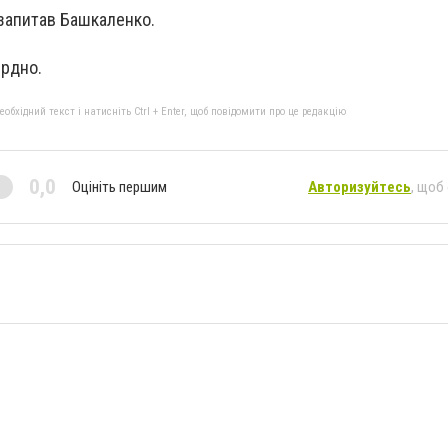
 запитав Башкаленко.
ердно.
бхідний текст і натисніть Ctrl + Enter, щоб повідомити про це редакцію
0,0
Оцініть першим
Авторизуйтесь
, щоб