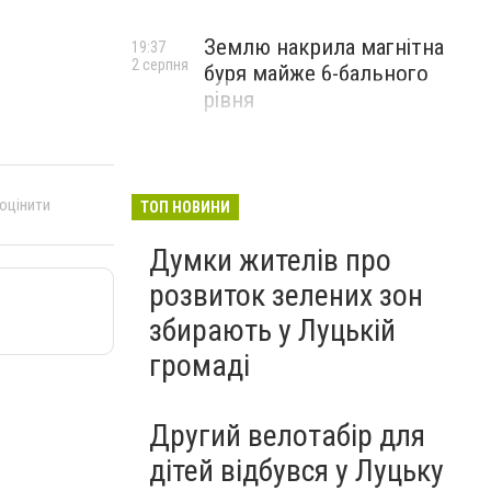
Землю накрила магнітна
19:37
2 серпня
буря майже 6-бального
рівня
 оцінити
ТОП НОВИНИ
Думки жителів про
розвиток зелених зон
збирають у Луцькій
громаді
Другий велотабір для
дітей відбувся у Луцьку