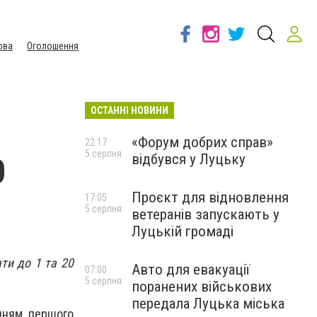
ова
Оголошення
ОСТАННІ НОВИНИ
«Форум добрих справ»
22:17
5 серпня
відбувся у Луцьку
0
Проєкт для відновлення
17:05
5 серпня
ветеранів запускають у
Луцькій громаді
ти до 1 та 20
Авто для евакуації
07:00
5 серпня
поранених військових
передала Луцька міська
анням першого