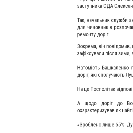
заступника ОДА Олексан
Так, начальник служби а
для чиновників розпочав
ремонту доріг.
Зокрема, він повідомив,
зафіксували після зими,
Натомість Башкаленко п
доріг, які сполучають Лу
На це Посполітак відпов
А щодо доріг до Вол
охарактеризував як найг
«Зроблено лише 65%. Дум