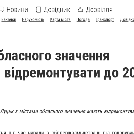
Новини
Довідник
Дозвілля
Вакансії
Нерухомість
Карта міста
Погода
Транспорт
Довідк
бласного значення
 відремонтувати до 2
 Луцьк з містами обласного значення мають відремонтува
ня під час наради в облдержадміністрації під головув