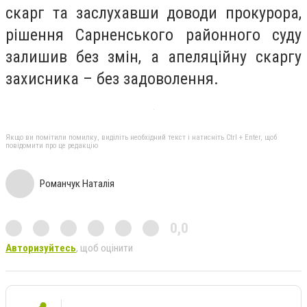
скарг та заслухавши доводи прокурора,
рішення Сарненського районного суду
залишив без змін, а апеляційну скаргу
захисника – без задоволення.
Якщо ви помітили помилку, виділіть необхідний текст і натисніть Ctrl + Enter, щоб
повідомити про це редакцію
Романчук Наталія
0,0
Авторизуйтесь
, щоб оцінити