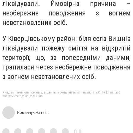
ліквідували. Ймовірна причина –
необережне поводження з вогнем
невстановлених осіб.
У Ківерцівському районі біля села Вишнів
ліквідували пожежу сміття на відкритій
території, що, за попередніми даними,
трапилася через необережне поводження
з вогнем невстановлених осіб.
Якщо ви помітили помилку, виділіть необхідний текст і натисніть Ctrl + Enter, щоб
повідомити про це редакцію
Романчук Наталія
0,0