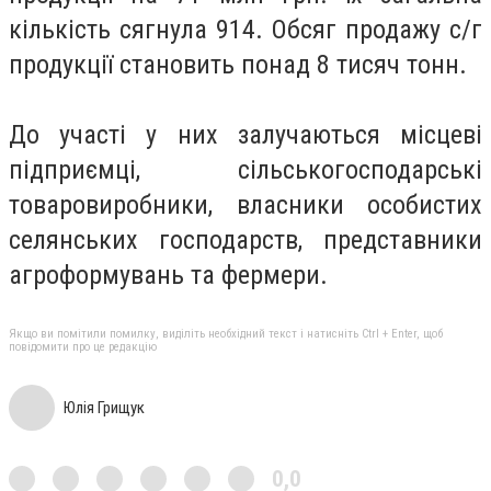
кількість сягнула 914. Обсяг продажу с/г
продукції становить понад 8 тисяч тонн.
До участі у них залучаються місцеві
підприємці, сільськогосподарські
товаровиробники, власники особистих
селянських господарств, представники
агроформувань та фермери.
Якщо ви помітили помилку, виділіть необхідний текст і натисніть Ctrl + Enter, щоб
повідомити про це редакцію
Юлія Грищук
0,0