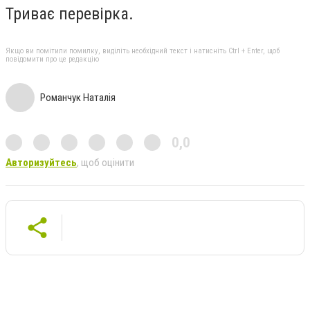
Триває перевірка.
Якщо ви помітили помилку, виділіть необхідний текст і натисніть Ctrl + Enter, щоб
повідомити про це редакцію
Романчук Наталія
0,0
Авторизуйтесь
, щоб оцінити