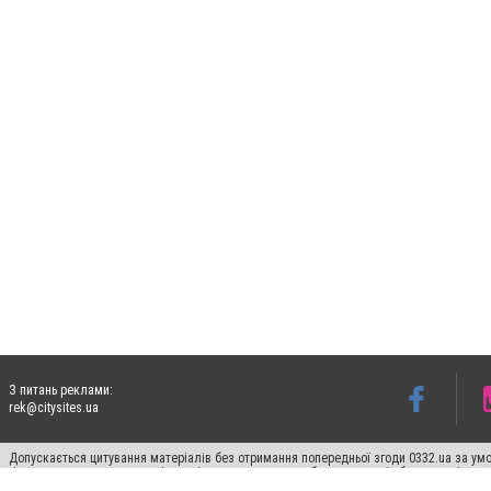
З питань реклами:
rek@citysites.ua
Допускається цитування матеріалів без отримання попередньої згоди 0332.ua за умо
гіперпосилання на цитовані статті не нижче другого абзацу в тексті або в якості д