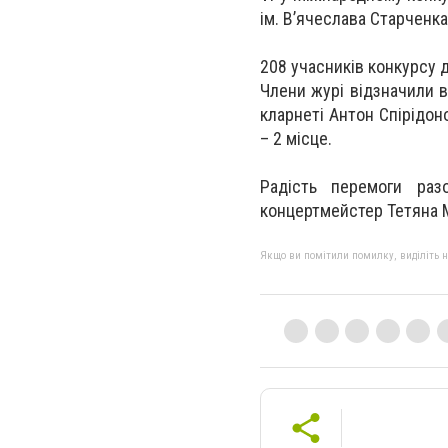
ім. В’ячеслава Старченка
208 учасників конкурсу 
Члени журі відзначили в
кларнеті Антон Спірідон
– 2 місце.
Радість перемоги раз
концертмейстер Тетяна 
Якщо ви помітили помилку, виділіть нео