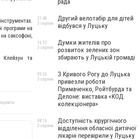
рада
Другий велотабір для дітей
21:48
 інструментах.
3 серпня
відбувся у Луцьку
ї програми на
на саксофоні,
Думки жителів про
16:37
3 серпня
розвиток зелених зон
збирають у Луцькій громаді
г Клейзун та
З Кривого Рогу до Луцька
09:55
3 серпня
привезли роботи
Примаченко, Ройтбурда та
Делоне: виставка «КОД
 оцінити
колекціонера»
Доступність хірургічного
08:16
3 серпня
відділення обласної дитячої
лікарні перевірили у Луцьку