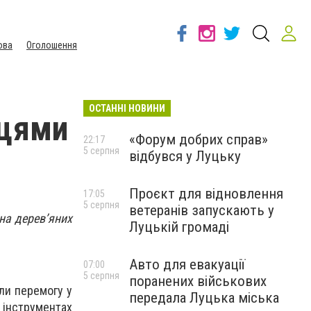
ова
Оголошення
ОСТАННІ НОВИНИ
жцями
«Форум добрих справ»
22:17
5 серпня
відбувся у Луцьку
Проєкт для відновлення
17:05
5 серпня
ветеранів запускають у
на дерев’яних
Луцькій громаді
Авто для евакуації
07:00
5 серпня
поранених військових
ли перемогу у
передала Луцька міська
 інструментах