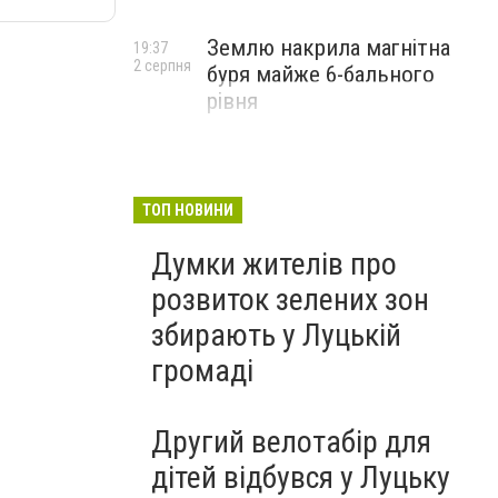
Землю накрила магнітна
19:37
2 серпня
буря майже 6-бального
рівня
ТОП НОВИНИ
Думки жителів про
розвиток зелених зон
збирають у Луцькій
громаді
Другий велотабір для
дітей відбувся у Луцьку