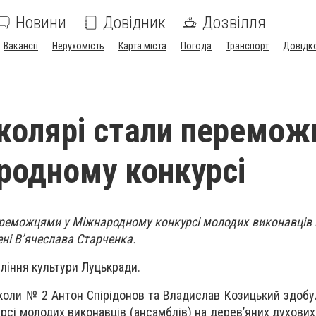
Новини
Довідник
Дозвілля
Вакансії
Нерухомість
Карта міста
Погода
Транспорт
Довідк
колярі стали перемо
родному конкурсі
ереможцями у Міжнародному конкурсі молодих виконавців 
ені В’ячеслава Старченка.
ління культури Луцькради.
школи № 2 Антон Спірідонов та Владислав Козицький здобу
рсі молодих виконавців (ансамблів) на дерев’яних духових