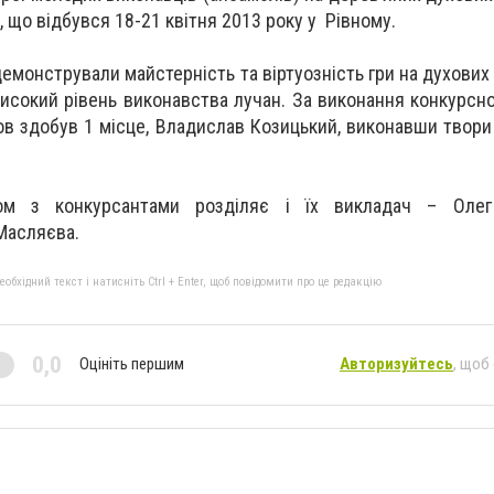
, що відбувся 18-21 квітня 2013 року у Рівному.
демонстрували майстерність та віртуозність гри на духових
исокий рівень виконавства лучан. За виконання конкурсно
ов здобув 1 місце, Владислав Козицький, виконавши твори 
ом з конкурсантами розділяє і їх викладач – Оле
Масляєва.
бхідний текст і натисніть Ctrl + Enter, щоб повідомити про це редакцію
0,0
Оцініть першим
Авторизуйтесь
, щоб