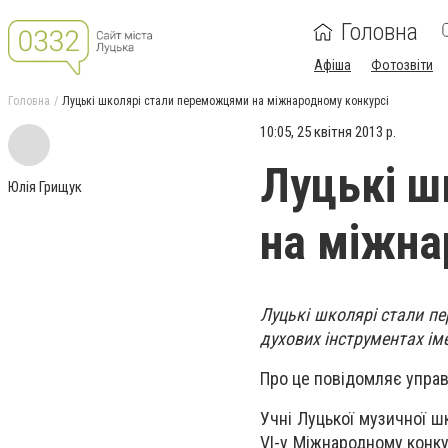
Головна
Афіша
Фотозвіти
Головна
Луцькі школярі стали переможцями на міжнародному конкурсі
10:05, 25 квітня 2013 р.
Луцькі ш
Юлія Грищук
на міжна
Луцькі школярі стали п
духових інструментах ім
Про це повідомляє управ
Учні Луцької музичної 
VI-у Міжнародному конку