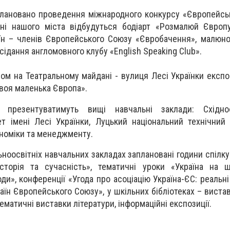
плановано проведення міжнародного конкурсу «Європейськ
ні нашого міста відбудуться бодіарт «Розмалюй Європу
аїн – членів Європейського Союзу «Євробачення», малюно
сідання англомовного клубу «English Speaking Club».
бом на Театральному майдані - вулиця Лесі Українки експ
воя маленька Європа».
ь презентуватимуть вищі навчальні заклади: Східно
ет імені Лесі Українки, Луцький національний технічний 
ономіки та менеджменту.
ьноосвітніх навчальних закладах заплановані години спілк
сторія та сучасність», тематичні уроки «Україна на 
и», конференції «Угода про асоціацію Україна-ЄС: реальні
раїн Європейського Союзу», у шкільних бібліотеках – виста
ематичні виставки літератури, інформаційні експозиції.