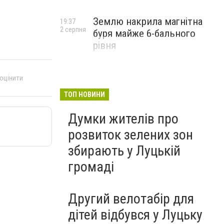
Землю накрила магнітна
19:37
2 серпня
буря майже 6-бального
рівня
 оцінити
ТОП НОВИНИ
Думки жителів про
розвиток зелених зон
збирають у Луцькій
громаді
Другий велотабір для
дітей відбувся у Луцьку