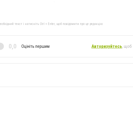
бхідний текст і натисніть Ctrl + Enter, щоб повідомити про це редакцію
0,0
Оцініть першим
Авторизуйтесь
, щоб