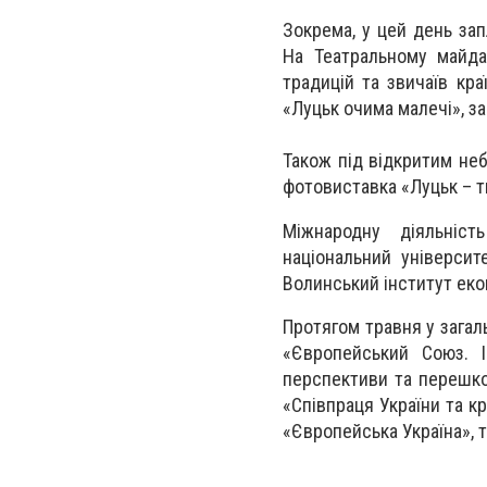
Зокрема, у цей день за
На Театральному майда
традицій та звичаїв кр
«Луцьк очима малечі», за
Також під відкритим не
фотовиставка «Луцьк – т
Міжнародну діяльніст
національний університ
Волинський інститут ек
Протягом травня у загал
«Європейський Союз. І
перспективи та перешкод
«Співпраця України та к
«Європейська Україна», т