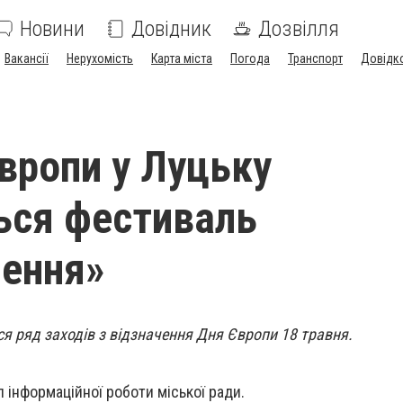
Новини
Довідник
Дозвілля
Вакансії
Нерухомість
Карта міста
Погода
Транспорт
Довідк
вропи у Луцьку
ься фестиваль
ення»
ься ряд заходів з відзначення Дня Європи 18 травня.
 інформаційної роботи міської ради.