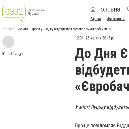
Головна
Афіша
Фотозвіти
Головна
До Дня Європи у Луцьку відбудеться фестиваль «Євробачення»
12:31, 26 квітня 2013 р.
До Дня Є
Юлія Грищук
відбудет
«Євробач
У місті Луцьку відбудет
Про це повідомляє Відділ