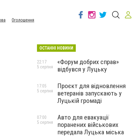
ова
Оголошення
ОСТАННІ НОВИНИ
«Форум добрих справ»
22:17
5 серпня
відбувся у Луцьку
Проєкт для відновлення
17:05
5 серпня
ветеранів запускають у
Луцькій громаді
Авто для евакуації
07:00
5 серпня
поранених військових
передала Луцька міська