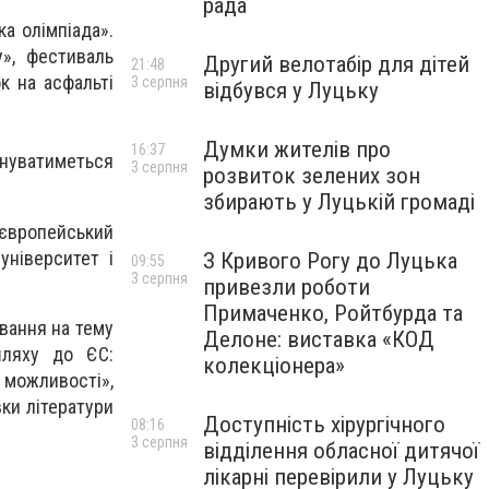
рада
а олімпіада».
», фестиваль
Другий велотабір для дітей
21:48
к на асфальті
3 серпня
відбувся у Луцьку
Думки жителів про
16:37
онуватиметься
3 серпня
розвиток зелених зон
збирають у Луцькій громаді
європейський
університет і
З Кривого Рогу до Луцька
09:55
3 серпня
привезли роботи
Примаченко, Ройтбурда та
ування на тему
Делоне: виставка «КОД
шляху до ЄС:
колекціонера»
 можливості»,
вки літератури
Доступність хірургічного
08:16
3 серпня
відділення обласної дитячої
лікарні перевірили у Луцьку