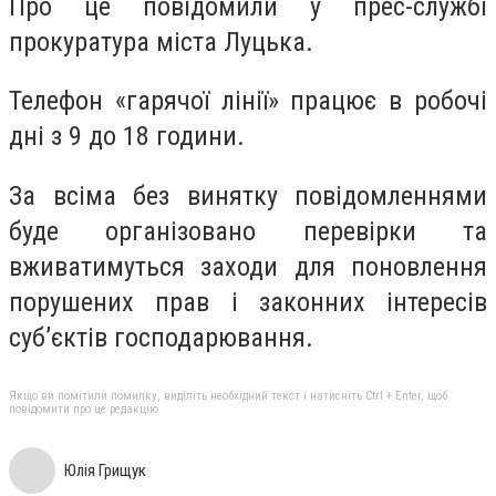
Про це повідомили у прес-службі
прокуратура міста Луцька.
Телефон «гарячої лінії» працює в робочі
дні з 9 до 18 години.
За всіма без винятку повідомленнями
буде організовано перевірки та
вживатимуться заходи для поновлення
порушених прав і законних інтересів
суб’єктів господарювання.
Якщо ви помітили помилку, виділіть необхідний текст і натисніть Ctrl + Enter, щоб
повідомити про це редакцію
Юлія Грищук