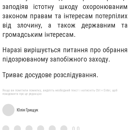
заподіяв істотну шкоду охоронюваним
законом правам та інтересам потерпілих
від злочину, а також державним та
громадським інтересам.
Наразі вирішується питання про обрання
підозрюваному запобіжного заходу.
Триває досудове розслідування.
Якщо ви помітили помилку, виділіть необхідний текст і натисніть Ctrl + Enter, щоб
повідомити про це редакцію
Юлія Грищук
0,0