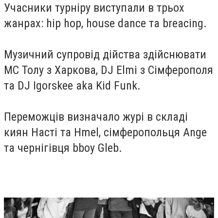
Учасники турніру виступали в трьох
жанрах: hip hop, house dance та breacing.
Музичний супровід дійства здійснювати
MC Толу з Харкова, DJ Elmi з Сімферополя
та DJ Igorskee aka Kid Funk.
Переможців визначало журі в складі
киян Насті та Hmel, сімферопольця Ange
та чернігівця bboy Gleb.