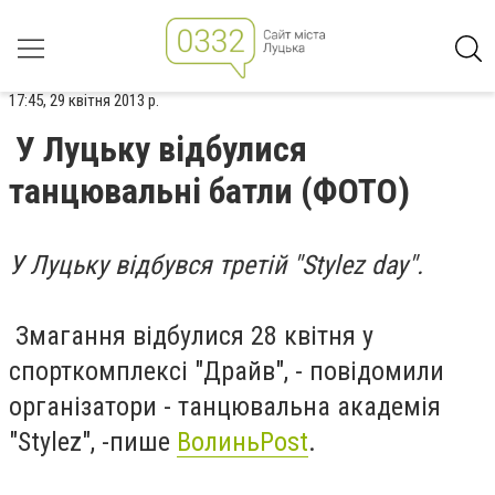
17:45, 29 квітня 2013 р.
У Луцьку відбулися
танцювальні батли (ФОТО)
У Луцьку відбувся третій "Stylez day".
Змагання відбулися 28 квітня у
спорткомплексі "Драйв", - повідомили
організатори - танцювальна академія
"Stylez", -пише
ВолиньPost
.