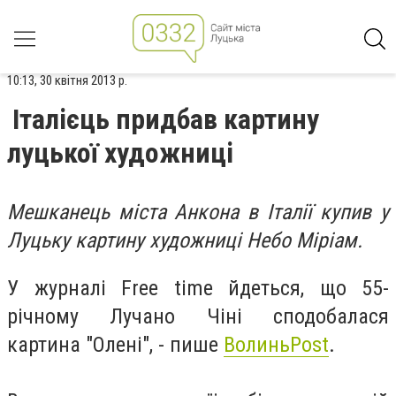
10:13, 30 квітня 2013 р.
Італієць придбав картину
луцької художниці
Мешканець міста Анкона в Італії купив у
Луцьку картину художниці Небо Міріам.
У журналі Free time йдеться, що 55-
річному Лучано Чіні сподобалася
картина "Олені", - пише
ВолиньPost
.