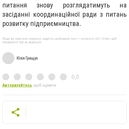
питання знову розглядатимуть на
засіданні координаційної ради з питань
розвитку підприємництва.
Якщо ви помітили помилку, виділіть необхідний текст і натисніть Ctrl + Enter, щоб
повідомити про це редакцію
Юлія Грищук
0,0
Авторизуйтесь
, щоб оцінити