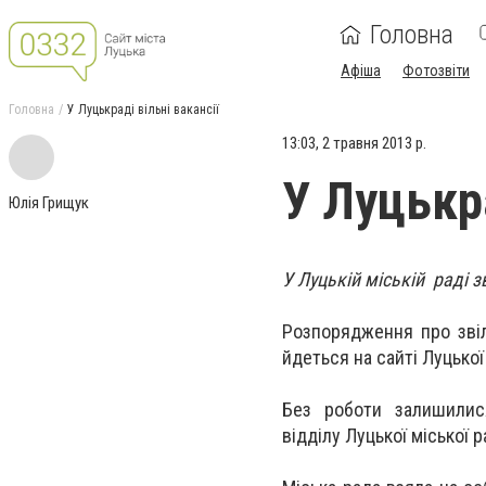
Головна
Афіша
Фотозвіти
Головна
У Луцькраді вільні вакансії
13:03, 2 травня 2013 р.
У Луцькра
Юлія Грищук
У Луцькій міській раді 
Розпорядження про звіл
йдеться на сайті Луцької
Без роботи залишилися
відділу Луцької міської 