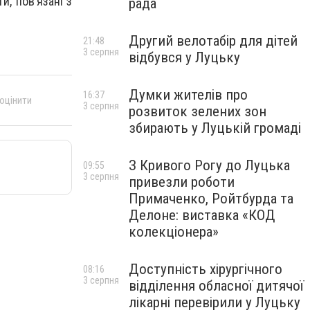
и, пов’язані з
рада
Другий велотабір для дітей
21:48
3 серпня
відбувся у Луцьку
Думки жителів про
16:37
 оцінити
3 серпня
розвиток зелених зон
збирають у Луцькій громаді
З Кривого Рогу до Луцька
09:55
3 серпня
привезли роботи
Примаченко, Ройтбурда та
Делоне: виставка «КОД
колекціонера»
Доступність хірургічного
08:16
3 серпня
відділення обласної дитячої
лікарні перевірили у Луцьку