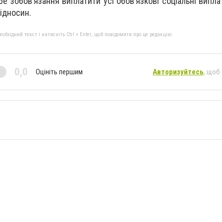
е зобов’язання виплатити усі обов’язкові соціальні виплат
ідносин.
бхідний текст і натисніть Ctrl + Enter, щоб повідомити про це редакцію
0,0
Оцініть першим
Авторизуйтесь
, щоб