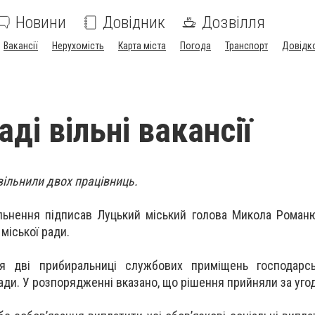
Новини
Довідник
Дозвілля
Вакансії
Нерухомість
Карта міста
Погода
Транспорт
Довідк
ді вільні вакансії
звільнили двох працівниць.
ьнення підписав Луцький міський голова Микола Романю
 міської ради.
 дві прибиральниці службових приміщень господарськ
ради. У розпорядженні вказано, що рішення прийняли за уго