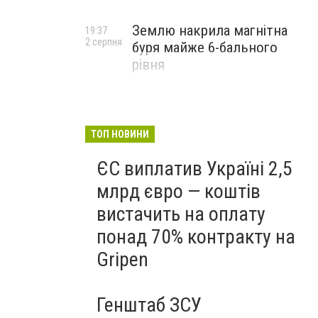
Землю накрила магнітна
19:37
2 серпня
буря майже 6-бального
рівня
ТОП НОВИНИ
ЄС виплатив Україні 2,5
млрд євро — коштів
вистачить на оплату
понад 70% контракту на
Gripen
Генштаб ЗСУ