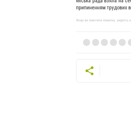
Міська рада взяла на себ
припиненням трудових в
Якщо ви помітили помилку, виділіть нео