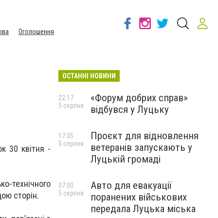
ова
Оголошення
ОСТАННІ НОВИНИ
«Форум добрих справ»
22:17
5 серпня
відбувся у Луцьку
Проєкт для відновлення
17:05
5 серпня
ветеранів запускають у
к 30 квітня -
Луцькій громаді
о-технічного
Авто для евакуації
07:00
5 серпня
дою сторін.
поранених військових
передала Луцька міська