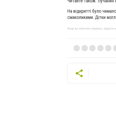
Читайте також: Лучанин
На відкритті було чимал
смаколиками. Дітки могли
Якщо ви помітили помилку, виділіть нео