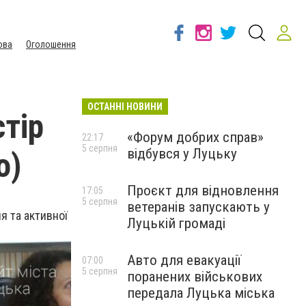
ова
Оголошення
ОСТАННІ НОВИНИ
тір
«Форум добрих справ»
22:17
5 серпня
відбувся у Луцьку
о)
Проєкт для відновлення
17:05
5 серпня
ветеранів запускають у
я та активної
Луцькій громаді
Авто для евакуації
07:00
5 серпня
поранених військових
передала Луцька міська