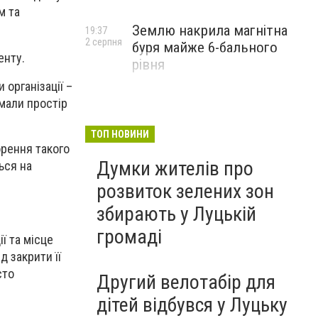
м та
Землю накрила магнітна
19:37
2 серпня
буря майже 6-бального
енту.
рівня
організації –
 мали простір
ТОП НОВИНИ
орення такого
Думки жителів про
ься на
розвиток зелених зон
збирають у Луцькій
громаді
ї та місце
д закрити її
сто
Другий велотабір для
дітей відбувся у Луцьку