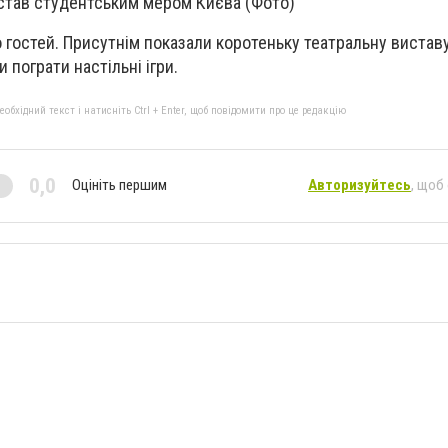
 став студентським мером Києва (Фото)
о гостей. Присутнім показали коротеньку театральну вистав
 пограти настільні ігри.
бхідний текст і натисніть Ctrl + Enter, щоб повідомити про це редакцію
0,0
Оцініть першим
Авторизуйтесь
, щоб