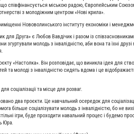
, що співфінансується міською радою, Європейським Союзо
тнерстві з молодіжним центром «Нові крила».
риміщенні Нововолинського інституту економіки і менеджм
к для Друга» є Любов Вавдічик і разом із співзасновниками 
они згуртували молодь з інвалідністю, аби вона та їхні друзі
я.
оєкту «Настолка». Він розповідає, що виникла ідея для ств
тей та молоді з інвалідністю сидять вдома і це відображаєт
ля соціалізації та місце для розваг.
овано два проєкти. Це навчальний осередок для соціалізаці
мога більше соціалізувати молодь з інвалідністю, бо не вихі
тільні ігри, буде проходити навальний процес і будемо про
ь Юра.