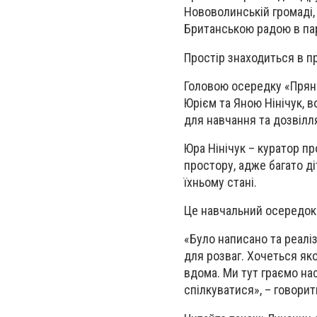
Нововолинській громаді
Британською радою в пар
Простір знаходиться в п
Головою осередку «Пряни
Юрієм та Яною Нінічук, в
для навчання та дозвілл
Юра Нінічук – куратор пр
простору, адже багато ді
їхньому стані.
Це навчальний осередок д
«Було написано та реаліз
для розваг. Хочеться яко
вдома. Ми тут граємо нас
спілкуватися», – говорит