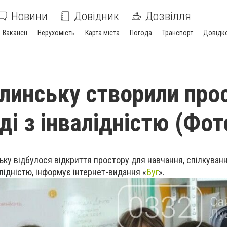
Новини
Довідник
Дозвілля
Вакансії
Нерухомість
Карта міста
Погода
Транспорт
Довідк
линську створили прос
і з інвалідністю (Фот
ьку відбулося відкриття простору для навчання, спілкуванн
валідністю, інформує інтернет-видання «
Буг
».