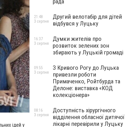
рада
Другий велотабір для дітей
21:48
3 серпня
відбувся у Луцьку
Думки жителів про
16:37
3 серпня
розвиток зелених зон
збирають у Луцькій громаді
З Кривого Рогу до Луцька
09:55
3 серпня
привезли роботи
Примаченко, Ройтбурда та
Делоне: виставка «КОД
колекціонера»
Доступність хірургічного
08:16
3 серпня
відділення обласної дитячої
лікарні перевірили у Луцьку
ьних ідей у